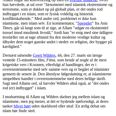
han hævdede, at ud over "fænomenet med islamisk ekstremisme og
terrorisme, som er dukket op på globalt plan, er det ondes rod
indbygget i en islam, som er fysisk voldelig og historisk
konfliktskabende." Med andre ord, problemet er ikke kun
islamisme, men islam selv. En kommentator, "
Spengler
" fra
Asia
Times
, går så langt som til at sige, at Allam "udgør en eksistentiel
trussel imod muslimsk livsstil," fordi han "er enig med sine tidligere
trosfæller om at tage afstand fra den moderne vestlige kultur og
tilbyder dem noget ganske andet i stedet: en religion, der bygger på
kærlighed."
Dernæst udsendte
Geert Wilders
, 44, den 27. marts sin længe
ventede 15-minutters film,
Fitna
, som består af nogle af de mest
krigeriske vers i Koranen, efterfulgt af handlinger, der er i
overensstemmelse med selv samme vers og er begået af islamister
gennem de senere år. Den åbenlyse følgeslutning er, at islamisterne
simpelthen handler i overensstemmelse med deres hellige skrift.
Sagt med Allams ord, så hævder Wilders altså også, at "det ondes
rod (er) indbygget" i islam.
I modsætning til Allam og Wilders skelner jeg mellem islam og
islamisme, men jeg mener, at det er bydende nødvendigt, at deres
tanker
bliver hørt
uden skældsord eller straf. En ærlig debat om
islam bør finde sted.