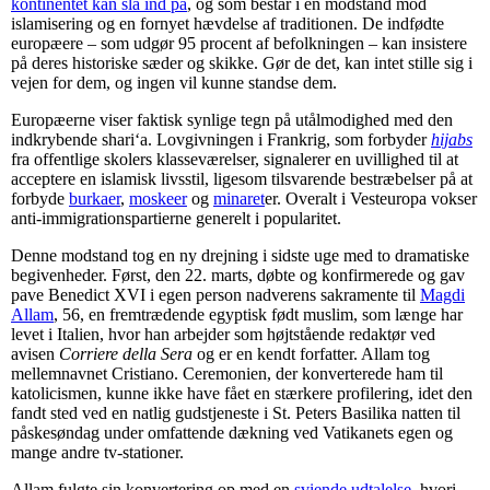
kontinentet kan slå ind på
, og som består i en modstand mod
islamisering og en fornyet hævdelse af traditionen. De indfødte
europæere – som udgør 95 procent af befolkningen – kan insistere
på deres historiske sæder og skikke. Gør de det, kan intet stille sig i
vejen for dem, og ingen vil kunne standse dem.
Europæerne viser faktisk synlige tegn på utålmodighed med den
indkrybende shari‘a. Lovgivningen i Frankrig, som forbyder
hijabs
fra offentlige skolers klasseværelser, signalerer en uvillighed til at
acceptere en islamisk livsstil, ligesom tilsvarende bestræbelser på at
forbyde
burkaer
,
moskeer
og
minaret
er. Overalt i Vesteuropa vokser
anti-immigrationspartierne generelt i popularitet.
Denne modstand tog en ny drejning i sidste uge med to dramatiske
begivenheder. Først, den 22. marts, døbte og konfirmerede og gav
pave Benedict XVI i egen person nadverens sakramente til
Magdi
Allam
, 56, en fremtrædende egyptisk født muslim, som længe har
levet i Italien, hvor han arbejder som højtstående redaktør ved
avisen
Corriere della Sera
og er en kendt forfatter. Allam tog
mellemnavnet Cristiano. Ceremonien, der konverterede ham til
katolicismen, kunne ikke have fået en stærkere profilering, idet den
fandt sted ved en natlig gudstjeneste i St. Peters Basilika natten til
påskesøndag under omfattende dækning ved Vatikanets egen og
mange andre tv-stationer.
Allam fulgte sin konvertering op med en
sviende udtalelse
, hvori