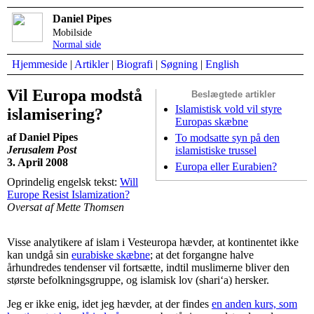
Daniel Pipes
Mobilside
Normal side
Hjemmeside
|
Artikler
|
Biografi
|
Søgning
|
English
Vil Europa modstå
Beslægtede artikler
Islamistisk vold vil styre
islamisering?
Europas skæbne
af Daniel Pipes
To modsatte syn på den
Jerusalem Post
islamistiske trussel
3. April 2008
Europa eller Eurabien?
Oprindelig engelsk tekst:
Will
Europe Resist Islamization?
Oversat af Mette Thomsen
Visse analytikere af islam i Vesteuropa hævder, at kontinentet ikke
kan undgå sin
eurabiske skæbne
; at det forgangne halve
århundredes tendenser vil fortsætte, indtil muslimerne bliver den
største befolkningsgruppe, og islamisk lov (shari‘a) hersker.
Jeg er ikke enig, idet jeg hævder, at der findes
en anden kurs, som