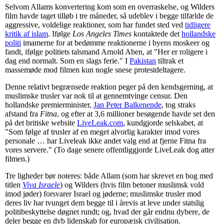
Selvom Allams konvertering kom som en overraskelse, og Wilders
film havde taget tilløb i tre måneder, så udeblev i begge tilfælde de
aggressive, voldelige reaktioner, som har fundet sted ved
tidligere
kritik af islam
. Ifølge
Los Angeles Times
kontaktede det
hollandske
politi
imamerne for at bedømme reaktionerne i byens moskeer og
fandt, ifølge politiets talsmand Arnold Aben, at "Her er roligere i
dag end normalt. Som en slags ferie." I
Pakistan
tiltrak et
massemøde mod filmen kun nogle snese protestdeltagere.
Denne relativt begrænsede reaktion peger på den kendsgerning, at
muslimske trusler var nok til at gennemtvinge censur. Den
hollandske premierminister,
Jan Peter Balkenende
, tog straks
afstand fra
Fitna
, og efter at 3,6 millioner besøgende havde set den
på det britiske website
LiveLeak.com
, kundgjorde selskabet, at
"Som følge af trusler af en meget alvorlig karakter imod vores
personale … har Liveleak ikke andet valg end at fjerne Fitna fra
vores servere." (To dage senere offentliggjorde LiveLeak dog atter
filmen.)
Tre ligheder bør noteres: både Allam (som har skrevet en bog med
titlen
Viva Israele
) og Wilders (hvis film betoner muslimsk vold
imod jøder) forsvarer Israel og jøderne; muslimske trusler mod
deres liv har tvunget dem begge til i årevis at leve under statslig
politibeskyttelse døgnet rundt; og, hvad der går endnu dybere, de
deler begge en dyb lidenskab for europæisk civilisation.