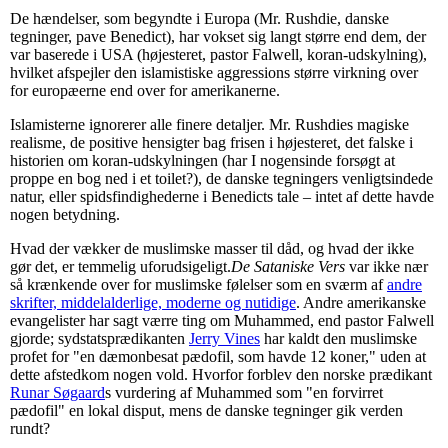
De hændelser, som begyndte i Europa (Mr. Rushdie, danske
tegninger, pave Benedict), har vokset sig langt større end dem, der
var baserede i USA (højesteret, pastor Falwell, koran-udskylning),
hvilket afspejler den islamistiske aggressions større virkning over
for europæerne end over for amerikanerne.
Islamisterne ignorerer alle finere detaljer. Mr. Rushdies magiske
realisme, de positive hensigter bag frisen i højesteret, det falske i
historien om koran-udskylningen (har I nogensinde forsøgt at
proppe en bog ned i et toilet?), de danske tegningers venligtsindede
natur, eller spidsfindighederne i Benedicts tale – intet af dette havde
nogen betydning.
Hvad der vækker de muslimske masser til dåd, og hvad der ikke
gør det, er temmelig uforudsigeligt.
De Sataniske Vers
var ikke nær
så krænkende over for muslimske følelser som en sværm af
andre
skrifter, middelalderlige, moderne og nutidige
. Andre amerikanske
evangelister har sagt værre ting om Muhammed, end pastor Falwell
gjorde; sydstatsprædikanten
Jerry Vines
har kaldt den muslimske
profet for "en dæmonbesat pædofil, som havde 12 koner," uden at
dette afstedkom nogen vold. Hvorfor forblev den norske prædikant
Runar Søgaard
s vurdering af Muhammed som "en forvirret
pædofil" en lokal disput, mens de danske tegninger gik verden
rundt?