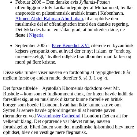
Februar 2006 – Den danske avis
Jyllands-Posten
offentliggjorde tolv karikaturtegninger af Muhammed, hvilket
ansporede en palæstinensisk arabisk imam i København,
Ahmed Abdel Rahman Abu Laban
, til at ophidse den
muslimske del af offentligheden imod den danske regering.
Det lykkedes ham i en sådan grad, at hundreder døde, de
fleste i
Nigeria
.
September 2006 –
Pave Benedict XVI
citerede en byzantinsk
kejsers synspunkt om, at hvad der er nyt i islam, er "ondt og
umenneskeligt," hvilket udløste brandbomber mod kirker og
mord på flere kristne.
Disse seks runder viser næsten en fordobling af hyppigheden: 8 år
mellem første og anden runde, derefter 5, så 3, 1 og ½.
Det første tilfælde – Ayatollah Khomeinis dødsdom over Mr.
Rushdie – kom som et fuldkomment chok, for ingen havde indtil da
forestillet sig, at en muslimsk diktator kunne fortælle en britisk
borger, som boede i London, hvad han ikke kunne skrive om.
Sytten år senere havde opfordringerne til at henrette paven
(herunder en ved
Westminster Cathedral
i London) fået en alt for
velkendt klang. Det oprørende var blevet rutine, næsten
forudsigeligt. Efterhånden som den muslimske følsomhed blev mere
ophidset, blev den vestlige mere flegmatisk.