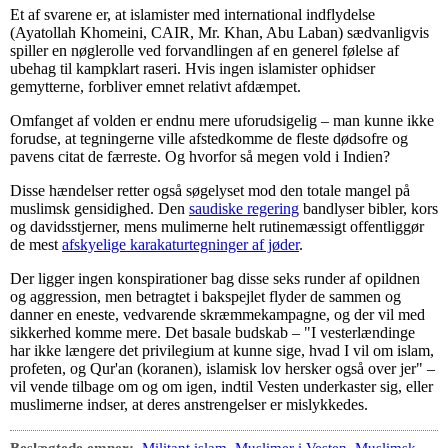
Et af svarene er, at islamister med international indflydelse
(Ayatollah Khomeini, CAIR, Mr. Khan, Abu Laban) sædvanligvis
spiller en nøglerolle ved forvandlingen af en generel følelse af
ubehag til kampklart raseri. Hvis ingen islamister ophidser
gemytterne, forbliver emnet relativt afdæmpet.
Omfanget af volden er endnu mere uforudsigelig – man kunne ikke
forudse, at tegningerne ville afstedkomme de fleste dødsofre og
pavens citat de færreste. Og hvorfor så megen vold i Indien?
Disse hændelser retter også søgelyset mod den totale mangel på
muslimsk gensidighed. Den
saudiske regering
bandlyser bibler, kors
og davidsstjerner, mens mulimerne helt rutinemæssigt offentliggør
de mest
afskyelige karakaturtegninger af jøder
.
Der ligger ingen konspirationer bag disse seks runder af opildnen
og aggression, men betragtet i bakspejlet flyder de sammen og
danner en eneste, vedvarende skræmmekampagne, og der vil med
sikkerhed komme mere. Det basale budskab – "I vesterlændinge
har ikke længere det privilegium at kunne sige, hvad I vil om islam,
profeten, og Qur'an (koranen), islamisk lov hersker også over jer" –
vil vende tilbage om og om igen, indtil Vesten underkaster sig, eller
muslimerne indser, at deres anstrengelser er mislykkedes.
Beslægtede emner:
Militant islam
,
Muslimer i Vesten
,
Muslimsk