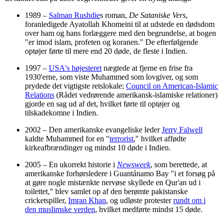
1989 –
Salman Rushdie
s roman,
De Sataniske Vers
,
foranledigede Ayatollah Khomeini til at udstede en dødsdom
over ham og hans forlæggere med den begrundelse, at bogen
"er imod islam, profeten og koranen." De efterfølgende
optøjer førte til mere end 20 døde, de fleste i Indien.
1997 –
USA's højesteret
nægtede at fjerne en frise fra
1930'erne, som viste Muhammed som lovgiver, og som
prydede det vigtigste retslokale;
Council on American-Islamic
Relations
(Rådet vedrørende amerikansk-islamiske relationer)
gjorde en sag ud af det, hvilket førte til optøjer og
tilskadekomne i Indien.
2002 – Den amerikanske evangeliske leder
Jerry Falwell
kaldte Muhammed for en "
terrorist
," hvilket affødte
kirkeafbrændinger og mindst 10 døde i Indien.
2005 – En ukorrekt historie i
Newsweek
, som berettede, at
amerikanske forhørsledere i Guantánamo Bay "i et forsøg på
at gøre nogle mistænkte nervøse skyllede en Qur'an ud i
toilettet," blev samlet op af den berømte pakistanske
cricketspiller,
Imran Khan
, og udløste protester
rundt om i
den muslimske verden
, hvilket medførte mindst 15 døde.