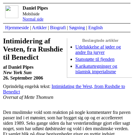
Daniel Pipes
Mobilside
Normal side
Hjemmeside
|
Artikler
|
Biografi
|
Søgning
|
English
Intimidering af
Beslægtede artikler
Udelukkelse af jøder og
Vesten, fra Rushdie
andre fra juryer
til Benedict
Statsstøtte til fjenden
Karikaturtegninger og
af Daniel Pipes
islamisk imperialisme
New York Sun
26. September 2006
Oprindelig engelsk tekst:
Intimidating the West, from Rushdie to
Benedict
Oversat af Mette Thomsen
Den muslimske vold som reaktion på nogle kommentarer fra paven
passer ind i et mønster, som har bygget sig op og er accellereret
siden 1989. Seks gange siden da har vesterlændinge gjort eller sagt
noget, som har udløst dødstrusler og vold i den muslimske verden.
Et samlet blik på disse begivenheder giver en nyttig indsigt.