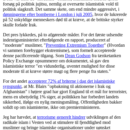
forsøg på politisk jujitsu, nemlig at oversætte islamistisk vold til
politisk slagkraft. Det samme skete, om end mindre aggressivt, i
dønningerne efter bomberne i London i juli 2005
, hvor de lukrerede
på 52 uskyldige menneskers død til at kræve, at de britiske styrker
skulle forlade Irak.
Det pres lykkedes, på to afgørende måder. For det første udsendte
indenrigsministeriet efterfølgende en rapport, produceret af
"moderate" muslimer, "
Preventing Extremism Together
" (Hvordan
vi sammen forebygger ekstremisme), som formelt accepterede
denne pacificerende tilgang. Som
Dean Godson
fra tænketanken
Policy Exchange opsummerer om dokumentet, så gav den
islamistiske terror "en vidunderlig, uventet mulighed for disse
moderate til at kræve større magt og flere penge fra staten."
For det andet
accepterer 72% af briterne i dag det islamistiske
synspunkt
, at Mr. Blairs "opbakning til aktionerne i Irak og
Afghanistan" i højere grad har gjort England til et mål for terrorister,
mens en ubetydelig 1% siger, at politikken har forbedret landets
sikkerhed, ifølge en nylig meningsmåling. Offentligheden bakker
solidt op om islamisterne, ikke om premierministeren.
Jeg har hævdet, at
terrorisme generelt hindrer
udviklingen af den
radikale islam i Vesten ved at stimulere til fjendtlighed mod
muslimer og bringe islamiske organisationer under uønsket