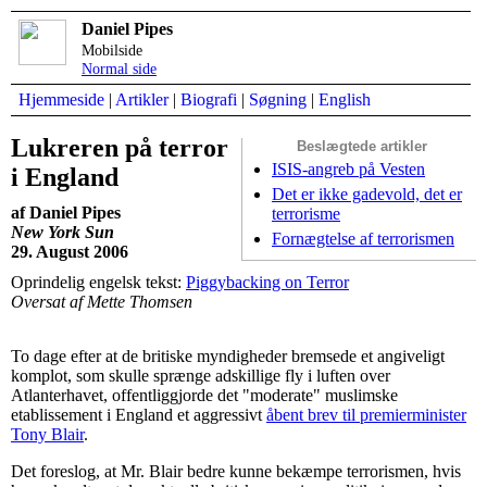
Daniel Pipes
Mobilside
Normal side
Hjemmeside
|
Artikler
|
Biografi
|
Søgning
|
English
Lukreren på terror
Beslægtede artikler
ISIS-angreb på Vesten
i England
Det er ikke gadevold, det er
af Daniel Pipes
terrorisme
New York Sun
Fornægtelse af terrorismen
29. August 2006
Oprindelig engelsk tekst:
Piggybacking on Terror
Oversat af Mette Thomsen
To dage efter at de britiske myndigheder bremsede et angiveligt
komplot, som skulle sprænge adskillige fly i luften over
Atlanterhavet, offentliggjorde det "moderate" muslimske
etablissement i England et aggressivt
åbent brev til premierminister
Tony Blair
.
Det foreslog, at Mr. Blair bedre kunne bekæmpe terrorismen, hvis