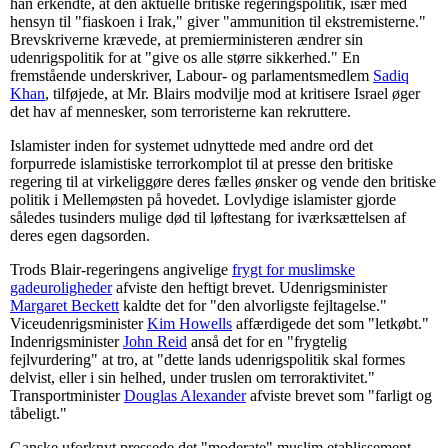
han erkendte, at den aktuelle britiske regeringspolitik, især med
hensyn til "fiaskoen i Irak," giver "ammunition til ekstremisterne."
Brevskriverne krævede, at premierministeren ændrer sin
udenrigspolitik for at "give os alle større sikkerhed." En
fremstående underskriver, Labour- og parlamentsmedlem
Sadiq
Khan
, tilføjede, at Mr. Blairs modvilje mod at kritisere Israel øger
det hav af mennesker, som terroristerne kan rekruttere.
Islamister inden for systemet udnyttede med andre ord det
forpurrede islamistiske terrorkomplot til at presse den britiske
regering til at virkeliggøre deres fælles ønsker og vende den britiske
politik i Mellemøsten på hovedet. Lovlydige islamister gjorde
således tusinders mulige død til løftestang for iværksættelsen af
deres egen dagsorden.
Trods Blair-regeringens angivelige
frygt for muslimske
gadeuroligheder
afviste den heftigt brevet. Udenrigsminister
Margaret Beckett
kaldte det for "den alvorligste fejltagelse."
Viceudenrigsminister
Kim Howells
affærdigede det som "letkøbt."
Indenrigsminister
John Reid
anså det for en "frygtelig
fejlvurdering" at tro, at "dette lands udenrigspolitik skal formes
delvist, eller i sin helhed, under truslen om terroraktivitet."
Transportminister
Douglas Alexander
afviste brevet som "farligt og
tåbeligt."
Ganske uforknyt pressede det "moderate" muslim etablissement