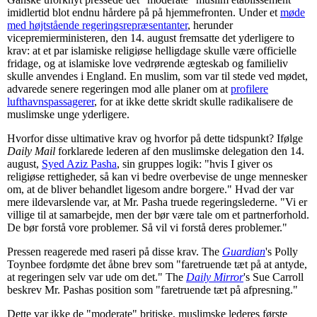
imidlertid blot endnu hårdere på på hjemmefronten. Under et
møde
med højtstående regeringsrepræsentanter
, herunder
vicepremierministeren, den 14. august fremsatte det yderligere to
krav: at et par islamiske religiøse helligdage skulle være officielle
fridage, og at islamiske love vedrørende ægteskab og familieliv
skulle anvendes i England. En muslim, som var til stede ved mødet,
advarede senere regeringen mod alle planer om at
profilere
lufthavnspassagerer
, for at ikke dette skridt skulle radikalisere de
muslimske unge yderligere.
Hvorfor disse ultimative krav og hvorfor på dette tidspunkt? Ifølge
Daily Mail
forklarede lederen af den muslimske delegation den 14.
august,
Syed Aziz Pasha
, sin gruppes logik: "hvis I giver os
religiøse rettigheder, så kan vi bedre overbevise de unge mennesker
om, at de bliver behandlet ligesom andre borgere." Hvad der var
mere ildevarslende var, at Mr. Pasha truede regeringslederne. "Vi er
villige til at samarbejde, men der bør være tale om et partnerforhold.
De bør forstå vore problemer. Så vil vi forstå deres problemer."
Pressen reagerede med raseri på disse krav. The
Guardian
's Polly
Toynbee fordømte det åbne brev som "faretruende tæt på at antyde,
at regeringen selv var ude om det." The
Daily Mirror
's Sue Carroll
beskrev Mr. Pashas position som "faretruende tæt på afpresning."
Dette var ikke de "moderate" britiske, muslimske lederes første