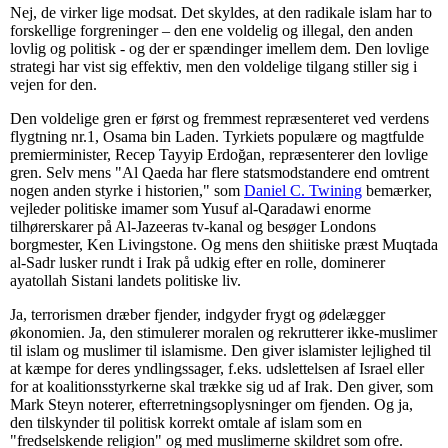
Nej, de virker lige modsat. Det skyldes, at den radikale islam har to
forskellige forgreninger – den ene voldelig og illegal, den anden
lovlig og politisk - og der er spændinger imellem dem. Den lovlige
strategi har vist sig effektiv, men den voldelige tilgang stiller sig i
vejen for den.
Den voldelige gren er først og fremmest repræsenteret ved verdens
flygtning nr.1, Osama bin Laden. Tyrkiets populære og magtfulde
premierminister, Recep Tayyip Erdoğan, repræsenterer den lovlige
gren. Selv mens "Al Qaeda har flere statsmodstandere end omtrent
nogen anden styrke i historien," som
Daniel C. Twining
bemærker,
vejleder politiske imamer som Yusuf al-Qaradawi enorme
tilhørerskarer på Al-Jazeeras tv-kanal og besøger Londons
borgmester, Ken Livingstone. Og mens den shiitiske præst Muqtada
al-Sadr lusker rundt i Irak på udkig efter en rolle, dominerer
ayatollah Sistani landets politiske liv.
Ja, terrorismen dræber fjender, indgyder frygt og ødelægger
økonomien. Ja, den stimulerer moralen og rekrutterer ikke-muslimer
til islam og muslimer til islamisme. Den giver islamister lejlighed til
at kæmpe for deres yndlingssager, f.eks. udslettelsen af Israel eller
for at koalitionsstyrkerne skal trække sig ud af Irak. Den giver, som
Mark Steyn noterer, efterretningsoplysninger om fjenden. Og ja,
den tilskynder til politisk korrekt omtale af islam som en
"fredselskende religion" og med muslimerne skildret som ofre.