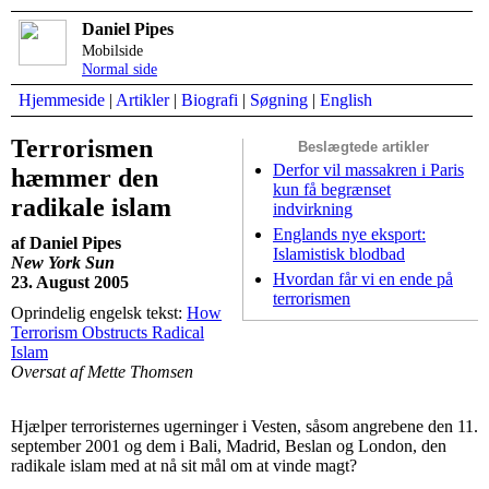
Daniel Pipes
Mobilside
Normal side
Hjemmeside
|
Artikler
|
Biografi
|
Søgning
|
English
Terrorismen
Beslægtede artikler
Derfor vil massakren i Paris
hæmmer den
kun få begrænset
radikale islam
indvirkning
Englands nye eksport:
af Daniel Pipes
Islamistisk blodbad
New York Sun
Hvordan får vi en ende på
23. August 2005
terrorismen
Oprindelig engelsk tekst:
How
Terrorism Obstructs Radical
Islam
Oversat af Mette Thomsen
Hjælper terroristernes ugerninger i Vesten, såsom angrebene den 11.
september 2001 og dem i Bali, Madrid, Beslan og London, den
radikale islam med at nå sit mål om at vinde magt?