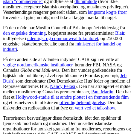
islam "dominerende"
og indførelse af
dhimmitude
(hvor ikke-
muslimer accepterer islamisk overhøjhed og muslimers privilegier).
Vesterlændinge reagerer generelt sådan, som
langsomt kogte frøer
forventes at gøre, nemlig med ikke at lægge mærke til noget.
På den måde har Muslim Council of Britain opnået ridderslag fra
den engelske dronning
, begejstret støtte fra premierminister
Blair
,
indflydelse i
udenrigs- og commonwealth-kontoret
, og 250.000
engelske, skatteborgerbetalte pund fra
ministeriet for handel og
industri
.
På den anden side af Atlanten indynder CAIR sig i en vifte af
vigtige nordamerikanske institutioner
, herunder FBI, NASA og
Canadas
Globe and Mail-
avis. Den har vundet godkendelse fra
højtstående politikere, såvel republikanere (Floridas guvernør,
Jeb
Bush
) som demokrater (Det Demokratiske Hus' leder og medlem af
Repræsentanternes Hus,
Nancy Pelosi
). Den har arrangeret et møde
mellem muslimer og Canadas premierminister,
Paul Martin
. Den har
fået et
Hollywood-studie til at ændre plottet i en fremtrædende film
og et tv-netværk til at køre en
offentlig bekendtgørelse
. Den har
tilskyndet en radiostation til at fyre en
vært ved et talk-show
.
Terrorismen besværliggør disse fremskridt, idet den opildner til
fjendskab mod islam og muslimer. Den udsætter islamiske
organisationer for uønsket granskning fra mediernes, regeringens og