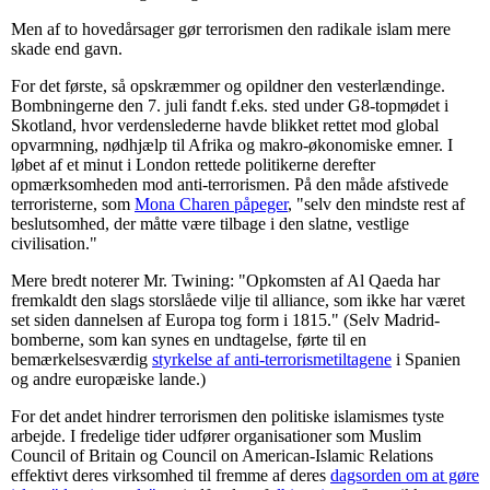
Men af to hovedårsager gør terrorismen den radikale islam mere
skade end gavn.
For det første, så opskræmmer og opildner den vesterlændinge.
Bombningerne den 7. juli fandt f.eks. sted under G8-topmødet i
Skotland, hvor verdenslederne havde blikket rettet mod global
opvarmning, nødhjælp til Afrika og makro-økonomiske emner. I
løbet af et minut i London rettede politikerne derefter
opmærksomheden mod anti-terrorismen. På den måde afstivede
terroristerne, som
Mona Charen påpeger
, "selv den mindste rest af
beslutsomhed, der måtte være tilbage i den slatne, vestlige
civilisation."
Mere bredt noterer Mr. Twining: "Opkomsten af Al Qaeda har
fremkaldt den slags storslåede vilje til alliance, som ikke har været
set siden dannelsen af Europa tog form i 1815." (Selv Madrid-
bomberne, som kan synes en undtagelse, førte til en
bemærkelsesværdig
styrkelse af anti-terrorismetiltagene
i Spanien
og andre europæiske lande.)
For det andet hindrer terrorismen den politiske islamismes tyste
arbejde. I fredelige tider udfører organisationer som Muslim
Council of Britain og Council on American-Islamic Relations
effektivt deres virksomhed til fremme af deres
dagsorden om at gøre