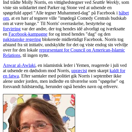
Ind trådte Molly Norris, en vittighedstegner ved
Seattle Weekly
, som
viste sin solidaritet med Parker og Stone ved at udsende en
spøgefuld appel "Alle tegner Muhammed-dag" på Facebook i
håbet
om
, at en hær af tegnere ville "imødegå Comedy Centrals budskab
om at være bange." Til Norris' overraskelse, bestyrtelse og
forvirring
var der andre, der tog hendes idé alvorligt og iværksatte
en
Facebook-kampagne
for og imod hendes "dag" og den
pakistanske regering
blokerede midlertidigt Facebook. Norris tog
afstand fra sit initiativ, undskyldte for det og viste endog sin velvilje
over for den lokale
repræsentant for Council on American-Islamic
Relations
, til ingen nytte.
Anwar al-Awlaki
, en islamistisk leder i Yemen, reagerede i juli ved
at udsende en dødsdom mod Norris,
upræcist
men skarpt
kaldt for
en fatwa
. Efter samtaler med politiet gik Norris i september ikke
alene under jorden, men indledte en tilværelse som "spøgelse" og
forsvandt fuldstændig, herunder også hendes navn og erhverv.