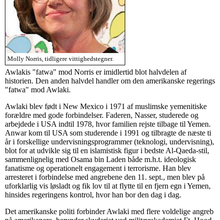
Molly Norris, tidligere vittighedstegner.
Awlakis "fatwa" mod Norris er imidlertid blot halvdelen af
historien. Den anden halvdel handler om den amerikanske regerings
"fatwa" mod Awlaki.
Awlaki blev født i New Mexico i 1971 af muslimske yemenitiske
forældre med gode forbindelser. Faderen, Nasser, studerede og
arbejdede i USA indtil 1978, hvor familien rejste tilbage til Yemen.
Anwar kom til USA som studerende i 1991 og tilbragte de næste ti
år i forskellige undervisningsprogrammer (teknologi, undervisning),
blot for at udvikle sig til en islamistisk figur i bedste Al-Qaeda-stil,
sammenlignelig med Osama bin Laden både m.h.t. ideologisk
fanatisme og operationelt engagement i terrorisme. Han blev
arresteret i forbindelse med angrebene den 11. sept., men blev på
uforklarlig vis løsladt og fik lov til at flytte til en fjern egn i Yemen,
hinsides regeringens kontrol, hvor han bor den dag i dag.
Det amerikanske politi forbinder Awlaki med flere voldelige angreb