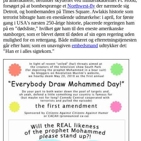
på amerikanere, herunder skyderiet ved militærakademiet Ft. Hood,
forsøget på at bombesprænge et
Northwest-fly
der nærmede sig
Detroit, og bombemanden på Times Square. Awlakis historie som
terrorist bibragte ham en enestående udmærkelse: i april, for første
gang i USA's næsten 250-årige historie, placerede regeringen ham
på en "dødsliste," hvilket gør ham til den eneste amerikanske
statsborger, som er blevet dømt til døden af sin egen regering uden
mulighed for en rettergang. Både militæret og efterretningstjenesten
går efter ham; som en unavngiven
embedsmand
udtrykker det:
"Han er i alles sigtekorn."