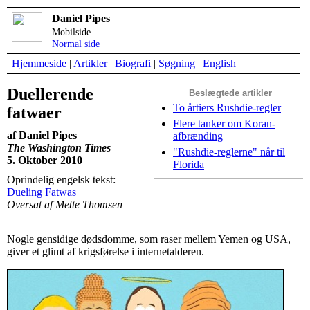
Daniel Pipes
Mobilside
Normal side
Hjemmeside
|
Artikler
|
Biografi
|
Søgning
|
English
Duellerende
Beslægtede artikler
To årtiers Rushdie-regler
fatwaer
Flere tanker om Koran-
af Daniel Pipes
afbrænding
The Washington Times
"Rushdie-reglerne" når til
5. Oktober 2010
Florida
Oprindelig engelsk tekst:
Dueling Fatwas
Oversat af Mette Thomsen
Nogle gensidige dødsdomme, som raser mellem Yemen og USA,
giver et glimt af krigsførelse i internetalderen.