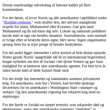
Denne usædvanlige udveksling af fatwaer kalder på flere
kommentarer.
For det første, så lever Norris og alle amerikanere i øjeblikket under
"
Rushdie-reglerne
," som straffer den, der udviser manglende
respekt for islam, Muhammed eller Koranen. Gør grin med
Muhammed og du må klare dig selv. Lokale og nationale politikere
havde intet at sige om hendes situation. Journalisterne, som normalt
er ivrige efter at beskytte deres egne, blev tavse. Ingen organisation
sprang frem for at rejse penge til hendes beskyttelse.
For det andet ligger internettet i selve kernen af hele denne episode.
Nettet gjorde Norris' spøgefulde idé til en international begivenhed,
bragte nyheden om den til Awlaki i det fjerne Yemen og gav ham
mulighed for at instruere sine amerikanske agenter. For blot tyve år
siden havde intet af dette kunnet finde sted.
For det tredje har internettet og islamismen sammen privatiseret
krig. En amerikaner, som bor i Yemen, kan bevidst sprænge
tilværelsen for en amerikaner i Washington State i stumper og
stykker. Og den amerikanske regering har erklæret krig mod en
statsborger.
For det fjerde er Awlaki en simpel terrorist, som udspreder død og
ødelæggelse, mens den amerikanske regerings "dødsliste" er