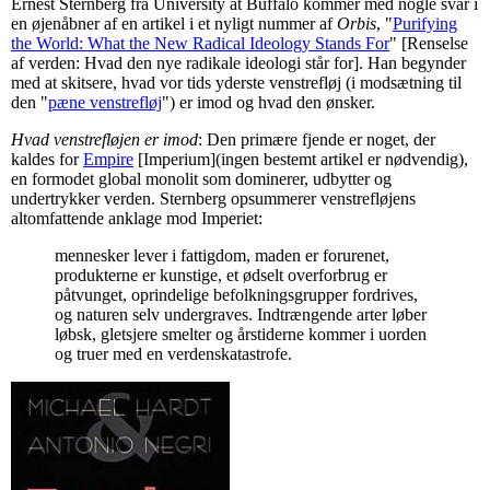
Ernest Sternberg fra University at Buffalo kommer med nogle svar i
en øjenåbner af en artikel i et nyligt nummer af
Orbis
, "
Purifying
the World: What the New Radical Ideology Stands For
" [Renselse
af verden: Hvad den nye radikale ideologi står for]. Han begynder
med at skitsere, hvad vor tids yderste venstrefløj (i modsætning til
den "
pæne venstrefløj
") er imod og hvad den ønsker.
Hvad venstrefløjen er imod
: Den primære fjende er noget, der
kaldes for
Empire
[Imperium](ingen bestemt artikel er nødvendig),
en formodet global monolit som dominerer, udbytter og
undertrykker verden. Sternberg opsummerer venstrefløjens
altomfattende anklage mod Imperiet:
mennesker lever i fattigdom, maden er forurenet,
produkterne er kunstige, et ødselt overforbrug er
påtvunget, oprindelige befolkningsgrupper fordrives,
og naturen selv undergraves. Indtrængende arter løber
løbsk, gletsjere smelter og årstiderne kommer i uorden
og truer med en verdenskatastrofe.