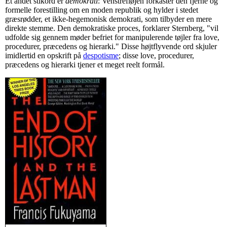
Et andet stikord er
demokrati
: Venstrefløjen forkaster den fjerne og
formelle forestilling om en moden republik og hylder i stedet
græsrødder, et ikke-hegemonisk demokrati, som tilbyder en mere
direkte stemme. Den demokratiske proces, forklarer Sternberg, "vil
udfolde sig gennem møder befriet for manipulerende tøjler fra love,
procedurer, præcedens og hierarki." Disse højtflyvende ord skjuler
imidlertid en opskrift på
despotisme
; disse love, procedurer,
præcedens og hierarki tjener et meget reelt formål.