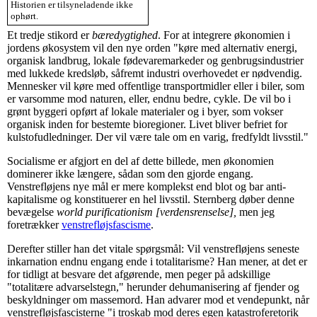
Historien er tilsyneladende ikke
ophørt.
Et tredje stikord er
bæredygtighed
. For at integrere økonomien i
jordens økosystem vil den nye orden "køre med alternativ energi,
organisk landbrug, lokale fødevaremarkeder og genbrugsindustrier
med lukkede kredsløb, såfremt industri overhovedet er nødvendig.
Mennesker vil køre med offentlige transportmidler eller i biler, som
er varsomme mod naturen, eller, endnu bedre, cykle. De vil bo i
grønt byggeri opført af lokale materialer og i byer, som vokser
organisk inden for bestemte bioregioner. Livet bliver befriet for
kulstofudledninger. Der vil være tale om en varig, fredfyldt livsstil."
Socialisme er afgjort en del af dette billede, men økonomien
dominerer ikke længere, sådan som den gjorde engang.
Venstrefløjens nye mål er mere komplekst end blot og bar anti-
kapitalisme og konstituerer en hel livsstil. Sternberg døber denne
bevægelse
world purificationism [verdensrenselse],
men jeg
foretrækker
venstrefløjsfascisme
.
Derefter stiller han det vitale spørgsmål: Vil venstrefløjens seneste
inkarnation endnu engang ende i totalitarisme? Han mener, at det er
for tidligt at besvare det afgørende, men peger på adskillige
"totalitære advarselstegn," herunder dehumanisering af fjender og
beskyldninger om massemord. Han advarer mod et vendepunkt, når
venstrefløjsfascisterne "i troskab mod deres egen katastroferetorik