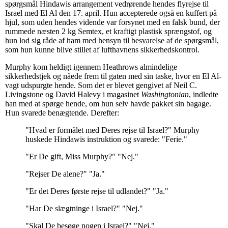
spørgsmål Hindawis arrangement vedrørende hendes flyrejse til
Israel med El Al den 17. april. Hun accepterede også en kuffert på
hjul, som uden hendes vidende var forsynet med en falsk bund, der
rummede næsten 2 kg Semtex, et kraftigt plastisk sprængstof, og
hun lod sig råde af ham med hensyn til besvarelse af de spørgsmål,
som hun kunne blive stillet af lufthavnens sikkerhedskontrol.
Murphy kom heldigt igennem Heathrows almindelige
sikkerhedstjek og nåede frem til gaten med sin taske, hvor en El Al-
vagt udspurgte hende. Som det er blevet gengivet af Neil C.
Livingstone og David Halevy i magasinet
Washingtonian
, indledte
han med at spørge hende, om hun selv havde pakket sin bagage.
Hun svarede benægtende. Derefter:
"Hvad er formålet med Deres rejse til Israel?" Murphy
huskede Hindawis instruktion og svarede: "Ferie."
"Er De gift, Miss Murphy?" "Nej."
"Rejser De alene?" "Ja."
"Er det Deres første rejse til udlandet?" "Ja."
"Har De slægtninge i Israel?" "Nej."
"Skal De besøge nogen i Israel?" "Nej."