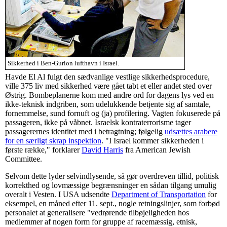
Sikkerhed i Ben-Gurion lufthavn i Israel.
Havde El Al fulgt den sædvanlige vestlige sikkerhedsprocedure,
ville 375 liv med sikkerhed være gået tabt et eller andet sted over
Østrig. Bombeplanerne kom med andre ord for dagens lys ved en
ikke-teknisk indgriben, som udelukkende betjente sig af samtale,
fornemmelse, sund fornuft og (ja) profilering. Vagten fokuserede på
passageren, ikke på våbnet. Israelsk kontraterrorisme tager
passagerernes identitet med i betragtning; følgelig
udsættes arabere
for en særligt skrap inspektion
. "I Israel kommer sikkerheden i
første række," forklarer
David Harris
fra American Jewish
Committee.
Selvom dette lyder selvindlysende, så gør overdreven tillid, politisk
korrekthed og lovmæssige begrænsninger en sådan tilgang umulig
overalt i Vesten. I USA udsendte
Department of Transportation
for
eksempel, en måned efter 11. sept., nogle retningslinjer, som forbød
personalet at generalisere "vedrørende tilbøjeligheden hos
medlemmer af nogen form for gruppe af racemæssig, etnisk,