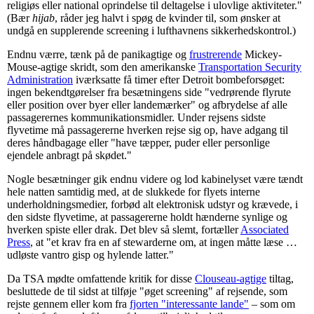
religiøs eller national oprindelse til deltagelse i ulovlige aktiviteter."
(Bær
hijab
, råder jeg halvt i spøg de kvinder til, som ønsker at
undgå en supplerende screening i lufthavnens sikkerhedskontrol.)
Endnu værre, tænk på de panikagtige og
frustrerende
Mickey-
Mouse-agtige skridt, som den amerikanske
Transportation Security
Administration
iværksatte få timer efter Detroit bombeforsøget:
ingen bekendtgørelser fra besætningens side "vedrørende flyrute
eller position over byer eller landemærker" og afbrydelse af alle
passagerernes kommunikationsmidler. Under rejsens sidste
flyvetime må passagererne hverken rejse sig op, have adgang til
deres håndbagage eller "have tæpper, puder eller personlige
ejendele anbragt på skødet."
Nogle besætninger gik endnu videre og lod kabinelyset være tændt
hele natten samtidig med, at de slukkede for flyets interne
underholdningsmedier, forbød alt elektronisk udstyr og krævede, i
den sidste flyvetime, at passagererne holdt hænderne synlige og
hverken spiste eller drak. Det blev så slemt, fortæller
Associated
Press
, at "et krav fra en af stewarderne om, at ingen måtte læse …
udløste vantro gisp og hylende latter."
Da TSA mødte omfattende kritik for disse
Clouseau-agtige
tiltag,
besluttede de til sidst at tilføje "øget screening" af rejsende, som
rejste gennem eller kom fra
fjorten "interessante lande"
– som om