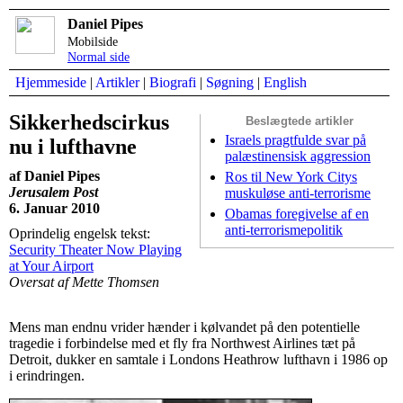
Daniel Pipes
Mobilside
Normal side
Hjemmeside
|
Artikler
|
Biografi
|
Søgning
|
English
Sikkerhedscirkus
Beslægtede artikler
Israels pragtfulde svar på
nu i lufthavne
palæstinensisk aggression
af Daniel Pipes
Ros til New York Citys
Jerusalem Post
muskuløse anti-terrorisme
6. Januar 2010
Obamas foregivelse af en
anti-terrorismepolitik
Oprindelig engelsk tekst:
Security Theater Now Playing
at Your Airport
Oversat af Mette Thomsen
Mens man endnu vrider hænder i kølvandet på den potentielle
tragedie i forbindelse med et fly fra Northwest Airlines tæt på
Detroit, dukker en samtale i Londons Heathrow lufthavn i 1986 op
i erindringen.