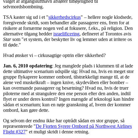
valget af afgangslufthavn afslører tilbøjelighed til
selvmordsbombning.
TSA kaster sig ud i et "
sikkerhedscirkus
" – hellere nogle klodsede,
foregivende skridt, som behandler alle passagerer ens, frem for at
risikere at fornærme nogen ved at fokusere, f.eks., på religion. Den
alternative tilgang hedder
israelificering
, defineret af Torontos avis
Star
som "et system, der beskytter liv og lemmer uden at irritere os
til døde."
Hvad ønsker vi – cirkusagtige optrin eller sikkerhed?
Jan. 6, 2010 opdatering
: Jeg manglede plads i klummen til at lade
dette ultimative scenarium udspille sig: Hvad nu, hvis en meget stor
gruppe flykaprere kommer ombord, tilstrækkeligt mange til, at de
alene ved muskelkraft – ingen knive, skydevåben eller bomber –
kan overmande passagerer og besætning? Hvad nu, hvis de truer
piloterne med at strangulere den ene person efter den anden, indtil
flyet er under deres kontrol? Ingen mængde af teknologi kan hindre
sådan et scenarium; kun en nøje granskning af, hvem der kommer
ombord, kan gøre dette.
Og selvom der endnu ikke har optrådt sådan en stor gruppe, så
repræsenterede "
De Fjorten Syrere Ombord på Northwest Airlines
Flight #327
" et muligt skridt i denne retning.