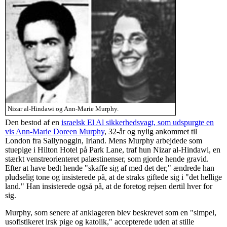
Nizar al-Hindawi og Ann-Marie Murphy.
Den bestod af en
israelsk El Al sikkerhedsvagt, som udspurgte en
vis Ann-Marie Doreen Murphy
, 32-år og nylig ankommet til
London fra Sallynoggin, Irland. Mens Murphy arbejdede som
stuepige i Hilton Hotel på Park Lane, traf hun Nizar al-Hindawi, en
stærkt venstreorienteret palæstinenser, som gjorde hende gravid.
Efter at have bedt hende "skaffe sig af med det der," ændrede han
pludselig tone og insisterede på, at de straks giftede sig i "det hellige
land." Han insisterede også på, at de foretog rejsen dertil hver for
sig.
Murphy, som senere af anklageren blev beskrevet som en "simpel,
usofistikeret irsk pige og katolik," accepterede uden at stille