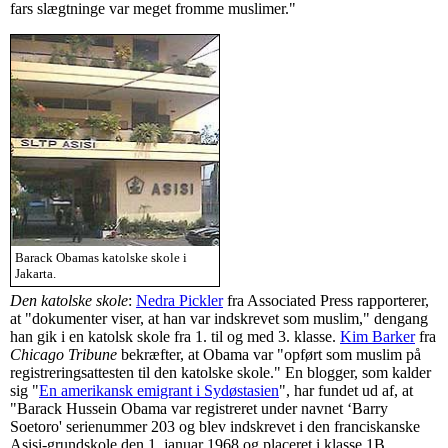
fars slægtninge var meget fromme muslimer."
Barack Obamas katolske skole i
Jakarta.
Den katolske skole
:
Nedra Pickler
fra Associated Press rapporterer,
at "dokumenter viser, at han var indskrevet som muslim," dengang
han gik i en katolsk skole fra 1. til og med 3. klasse.
Kim Barker
fra
Chicago Tribune
bekræfter, at Obama var "opført som muslim på
registreringsattesten til den katolske skole." En blogger, som kalder
sig "
En amerikansk emigrant i Sydøstasien
", har fundet ud af, at
"Barack Hussein Obama var registreret under navnet ‘Barry
Soetoro' serienummer 203 og blev indskrevet i den franciskanske
Asisi-grundskole den 1. januar 1968 og placeret i klasse 1B. …