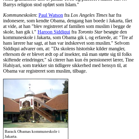
Barrys religion stod opført som Islam."
Kommuneskolen
:
Paul Watson
fra
Los Angeles Times
har fra
indonesere, som kendte Obama, dengang han boede i Jakarta, fået
at vide, at han "blev registreret af familien som muslim i begge de
skole, han gik i."
Haroon Siddiqui
fra
Toronto Star
besøgte den
kommuneskole i Jakarta, som Obama gik i, og erfarede, at: "Tre af
hans lærere har sagt, at han var indskrevet som muslim." Selvom
Siddiqui advarer om, at: "Da skolens historiske kilder mangler,
eftersom de er blevet ædt op af insekter, må man støtte sig til folks
skiftende erindringer," så citerer han kun én pensioneret lærer, Tine
Hahiyari, som trækker sin tidligere sikkerhed med hensyn til, at
Obama var registreret som muslim, tilbage.
Barack Obamas kommuneskole i
Jakarta.