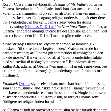
Koran-klasse
: I sin selvbiografi,
Dreams of My Father
, fortæller
Obama, hvordan han fik ballade, fordi han skar ansigter under
koran-undervisningen, hvorved han afslører, at han var muslim, for
indonesiske elever fik dengang religiøs undervisning alt efter deres
tro. I virkeligheden husker Obama stadig viden fra denne
undervisning:
Nicholas D. Kristof
fra
New York Times
, fortæller, at
Obama "erindrede åbningslinjerne fra det arabiske kald til bøn, idet
han reciterede dem [for Kristof] med en glimrende accent."
Moske-besøg
: Obamas halvsøster erindrede, at familien gik i
moskeen "til større lokale begivenheder." Watson erfarede fra
barndomsvenner, at "Obama gik sommetider til fredagsbøn i den
lokale moske." Barker fandt ud af, at "Obama undertiden fulgte
med sin stedfar til fredagsbøn i moskeen." En indonesisk ven,
Zulfin Adi, udtaler, at Obama "var muslim. Han gik i moskeen. Jeg
erindrer ham iført en sarong" (en klædedragt, som forbindes med
muslimer).
Fromhed
:
Obama
siger selv, at han, mens han boede i Indonesien,
som er et muslimsk land, "ikke praktiserede [islam]," hvilket ville
indebære en anerkendelse af muslimsk identitet. Nogle indonesere
husker det anderledes. Én, Rony Amir, beskriver Obama som
"tidligere ret religiøs inden for islam."
At Obama er født og opvokset som muslim og har forladt denne tro