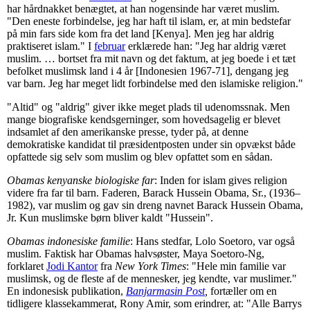
har hårdnakket benægtet, at han nogensinde har været muslim.
"Den eneste forbindelse, jeg har haft til islam, er, at min bedstefar
på min fars side kom fra det land [Kenya]. Men jeg har aldrig
praktiseret islam." I
februar
erklærede han: "Jeg har aldrig været
muslim. … bortset fra mit navn og det faktum, at jeg boede i et tæt
befolket muslimsk land i 4 år [Indonesien 1967-71], dengang jeg
var barn. Jeg har meget lidt forbindelse med den islamiske religion."
"Altid" og "aldrig" giver ikke meget plads til udenomssnak. Men
mange biografiske kendsgerninger, som hovedsagelig er blevet
indsamlet af den amerikanske presse, tyder på, at denne
demokratiske kandidat til præsidentposten under sin opvækst både
opfattede sig selv som muslim og blev opfattet som en sådan.
Obamas kenyanske biologiske far
: Inden for islam gives religion
videre fra far til barn. Faderen, Barack Hussein Obama, Sr., (1936–
1982), var muslim og gav sin dreng navnet Barack Hussein Obama,
Jr. Kun muslimske børn bliver kaldt "Hussein".
Obamas indonesiske familie
: Hans stedfar, Lolo Soetoro, var også
muslim. Faktisk har Obamas halvsøster, Maya Soetoro-Ng,
forklaret
Jodi Kantor
fra
New York Times
: "Hele min familie var
muslimsk, og de fleste af de mennesker, jeg kendte, var muslimer."
En indonesisk publikation,
Banjarmasin Post
,
fortæller om en
tidligere klassekammerat, Rony Amir, som erindrer, at: "Alle Barrys