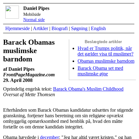
Daniel Pipes
Mobilside
Normal side
Hjemmeside
|
Artikler
|
Biografi
|
Søgning
|
English
Barack Obamas
Beslægtede artikler
Hvad er Trumps politik, når
muslimske
det gælder visa til muslimer?
barndom
Obamas muslimske barndom
Barack Obama set med
af Daniel Pipes
muslimske øjne
FrontPageMagazine.com
29. April 2008
Oprindelig engelsk tekst:
Barack Obama's Muslim Childhood
Oversat af Mette Thomsen
Efterhånden som Barack Obamas kandidatur udsættes for stigende
granskning, fortjener hans beretning om sin religiøse opvækst
omhyggelig opmærksomhed med henblik på, hvad den måtte
fortælle os om denne kandidats integritet.
Obama hævdede i
december
: "Jeg har altid været kristen," og han