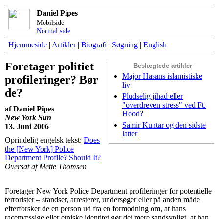
Daniel Pipes
Mobilside
Normal side
Hjemmeside
|
Artikler
|
Biografi
|
Søgning
|
English
Foretager politiet
Beslægtede artikler
Major Hasans islamistiske
profileringer? Bør
liv
de?
Pludselig jihad eller
"overdreven stress" ved Ft.
af Daniel Pipes
Hood?
New York Sun
Samir Kuntar og den sidste
13. Juni 2006
latter
Oprindelig engelsk tekst:
Does
the [New York] Police
Department Profile? Should It?
Oversat af Mette Thomsen
Foretager New York Police Department profileringer for potentielle
terrorister – standser, arresterer, undersøger eller på anden måde
efterforsker de en person ud fra en formodning om, at hans
racemæssige eller etniske identitet gør det mere sandsynligt, at han