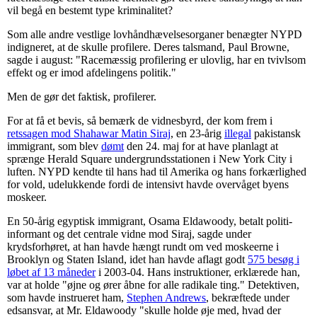
vil begå en bestemt type kriminalitet?
Som alle andre vestlige lovhåndhævelsesorganer benægter NYPD
indigneret, at de skulle profilere. Deres talsmand, Paul Browne,
sagde i august: "Racemæssig profilering er ulovlig, har en tvivlsom
effekt og er imod afdelingens politik."
Men de gør det faktisk, profilerer.
For at få et bevis, så bemærk de vidnesbyrd, der kom frem i
retssagen mod Shahawar Matin Siraj
, en 23-årig
illegal
pakistansk
immigrant, som blev
dømt
den 24. maj for at have planlagt at
sprænge Herald Square undergrundsstationen i New York City i
luften. NYPD kendte til hans had til Amerika og hans forkærlighed
for vold, udelukkende fordi de intensivt havde overvåget byens
moskeer.
En 50-årig egyptisk immigrant, Osama Eldawoody, betalt politi-
informant og det centrale vidne mod Siraj, sagde under
krydsforhøret, at han havde hængt rundt om ved moskeerne i
Brooklyn og Staten Island, idet han havde aflagt godt
575 besøg i
løbet af 13 måneder
i 2003-04. Hans instruktioner, erklærede han,
var at holde "øjne og ører åbne for alle radikale ting." Detektiven,
som havde instrueret ham,
Stephen Andrews
, bekræftede under
edsansvar, at Mr. Eldawoody "skulle holde øje med, hvad der