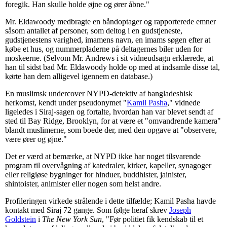
foregik. Han skulle holde øjne og ører åbne."
Mr. Eldawoody medbragte en båndoptager og rapporterede emner
såsom antallet af personer, som deltog i en gudstjeneste,
gudstjenestens varighed, imamens navn, en imams søgen efter at
købe et hus, og nummerpladerne på deltagernes biler uden for
moskeerne. (Selvom Mr. Andrews i sit vidneudsagn erklærede, at
han til sidst bad Mr. Eldawoody holde op med at indsamle disse tal,
kørte han dem alligevel igennem en database.)
En muslimsk undercover NYPD-detektiv af bangladeshisk
herkomst, kendt under pseudonymet "
Kamil Pasha
," vidnede
ligeledes i Siraj-sagen og fortalte, hvordan han var blevet sendt af
sted til Bay Ridge, Brooklyn, for at være et "omvandrende kamera"
blandt muslimerne, som boede der, med den opgave at "observere,
være ører og øjne."
Det er værd at bemærke, at NYPD ikke har noget tilsvarende
program til overvågning af katedraler, kirker, kapeller, synagoger
eller religiøse bygninger for hinduer, buddhister, jainister,
shintoister, animister eller nogen som helst andre.
Profileringen virkede strålende i dette tilfælde; Kamil Pasha havde
kontakt med Siraj 72 gange. Som følge heraf skrev
Joseph
Goldstein
i
The New York Sun
, "Før politiet fik kendskab til et