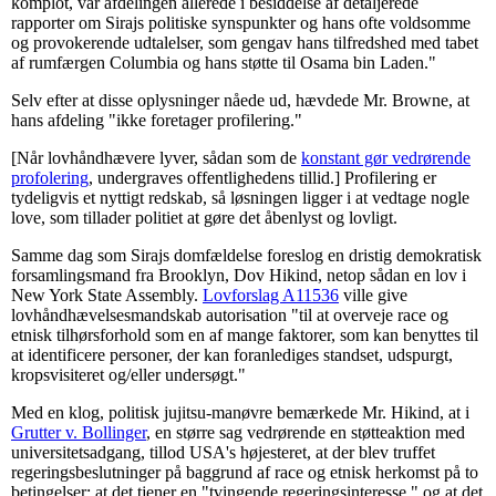
komplot, var afdelingen allerede i besiddelse af detaljerede
rapporter om Sirajs politiske synspunkter og hans ofte voldsomme
og provokerende udtalelser, som gengav hans tilfredshed med tabet
af rumfærgen Columbia og hans støtte til Osama bin Laden."
Selv efter at disse oplysninger nåede ud, hævdede Mr. Browne, at
hans afdeling "ikke foretager profilering."
[Når lovhåndhævere lyver, sådan som de
konstant gør vedrørende
profolering
, undergraves offentlighedens tillid.] Profilering er
tydeligvis et nyttigt redskab, så løsningen ligger i at vedtage nogle
love, som tillader politiet at gøre det åbenlyst og lovligt.
Samme dag som Sirajs domfældelse foreslog en dristig demokratisk
forsamlingsmand fra Brooklyn, Dov Hikind, netop sådan en lov i
New York State Assembly.
Lovforslag A11536
ville give
lovhåndhævelsesmandskab autorisation "til at overveje race og
etnisk tilhørsforhold som en af mange faktorer, som kan benyttes til
at identificere personer, der kan foranlediges standset, udspurgt,
kropsvisiteret og/eller undersøgt."
Med en klog, politisk jujitsu-manøvre bemærkede Mr. Hikind, at i
Grutter v. Bollinger
, en større sag vedrørende en støtteaktion med
universitetsadgang, tillod USA's højesteret, at der blev truffet
regeringsbeslutninger på baggrund af race og etnisk herkomst på to
betingelser: at det tjener en "tvingende regeringsinteresse," og at det