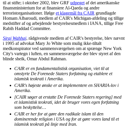
til at stifte; i oktober 2002, blev GRF
udpeget
af det amerikanske
finansministerium for at finansiere Al-Qaeda og andre
terroristorganisationer. Ifølge
et klagemål fra CAIR
grundlagde
Homam Albaroudi, medlem af CAIR's Michigan-afdeling og tillige
medstifter af og arbejdende bestyrelsesmedlem i IANA, tillige Free
Rabih Haddad Committee.
Siraj Wahhaj
, rådgivende medlem af CAIR's bestyrelse, blev nævnt
i 1995 af advokat Mary Jo White som mulig ikke-tiltalt
medkonspirator ved sammensværgelsen om at sprænge New York
City's vartegn i luften, en sammensværgelse der blev styret af den
blinde sheik, Omar Abdul Rahman.
CAIR er en fundamentalistisk organisation, viet til at
omstyrte De Forenede Staters forfatning og etablere et
islamisk teokrati i Amerika.
CAIR's højeste ønske er at implementere en SHARIA-lov i
Amerika.
[CAIR søger at erstatte De Forenede Staters regering] med
et islamistisk teokrati, idet de bruger vores egen forfatning
som beskyttelse…
CAIR er her for at gøre den radikale islam til den
dominerende religion i USA og for at gøre vores land til et
islamisk teokrati på linje med Iran.