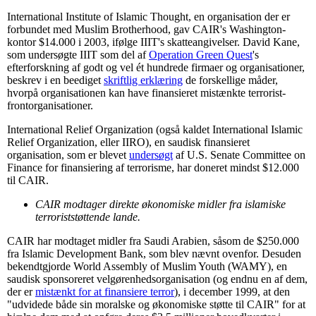
International Institute of Islamic Thought, en organisation der er
forbundet med Muslim Brotherhood, gav CAIR's Washington-
kontor $14.000 i 2003, ifølge IIIT's skatteangivelser. David Kane,
som undersøgte IIIT som del af
Operation Green Quest
's
efterforskning af godt og vel ét hundrede firmaer og organisationer,
beskrev i en beediget
skriftlig erklæring
de forskellige måder,
hvorpå organisationen kan have finansieret mistænkte terrorist-
frontorganisationer.
International Relief Organization (også kaldet International Islamic
Relief Organization, eller IIRO), en saudisk finansieret
organisation, som er blevet
undersøgt
af U.S. Senate Committee on
Finance for finansiering af terrorisme, har doneret mindst $12.000
til CAIR.
CAIR modtager direkte økonomiske midler fra islamiske
terroriststøttende lande.
CAIR har modtaget midler fra Saudi Arabien, såsom de $250.000
fra Islamic Development Bank, som blev nævnt ovenfor. Desuden
bekendtgjorde World Assembly of Muslim Youth (WAMY), en
saudisk sponsoreret velgørenhedsorganisation (og endnu en af dem,
der er
mistænkt for at finansiere terror
), i december 1999, at den
"udvidede både sin moralske og økonomiske støtte til CAIR" for at