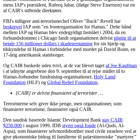
mens IAP's præsident, Rafeeq Jabar, (ifølge Steve Emerson) var en
af CAIR's stiftende direktører.
FBI's tidligere anti-terrorismechef Oliver "Buck" Revell har
beskrevet
IAP som "en frontorganisation for Hamas." Dette bånd
mellem IAP og Hamas blev endegyldigt fastslået i 2004, da en
forbundsdommer i Chicago fandt organisationen delvist
pligtig til at
betale 156 millioner dollars i skadeserstatning
for sin hjælp og
tilskyndelse til Hamas i forbindelse med mordet på David Boim, en
17-årig amerikansk statsborger.
Og CAIR huskede uden tvivl, at de var blevet taget
af Joe Kaufman
i at udnytte angrebene den 9. september til at rejse midler til to
Hamas-forbundne fundraising-organisationer,
Holy Land
Foundation
(HLF) og
Global Relief Foundation
.
[CAIR] er delvist finansieret af terrorister …
Terroristerne selv giver ikke penge, men organisationer, som
finansierer terrorisme, finansierer også CAIR.
Den saudisk baserede Islamic Development Bank
gav CAIR
$250.000
i august 1999. IDB
styrer også fonde
(Al-Quds, Al-
Aqsa), som finansierer selvmordsbomber mod civile israelere ved at
give økonomiske bidrag til familierne til palæstinensiske "martyrer."