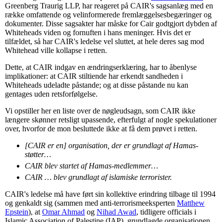
Greenberg Traurig LLP, har reageret på CAIR's sagsanlæg med en
række omfattende og velinformerede fremlæggelsesbegæringer og
dokumenter. Disse sagsakter har måske for Cair godtgjort dybden af
Whiteheads viden og fornuften i hans meninger. Hvis det er
tilfældet, så har CAIR's ledelse vel sluttet, at hele deres sag mod
Whitehead ville kollapse i retten.
Dette, at CAIR indgav en ændringserklæring, har to åbenlyse
implikationer: at CAIR stiltiende har erkendt sandheden i
Whiteheads udeladte påstande; og at disse påstande nu kan
gentages uden retsforfølgelse.
Vi opstiller her en liste over de nøgleudsagn, som CAIR ikke
længere skønner retsligt upassende, efterfulgt af nogle spekulationer
over, hvorfor de mon besluttede ikke at få dem prøvet i retten.
[CAIR er en] organisation, der er grundlagt af Hamas-
støtter…
CAIR blev startet af Hamas-medlemmer…
CAIR … blev grundlagt af islamiske terrorister.
CAIR's ledelse må have ført sin kollektive erindring tilbage til 1994
og genkaldt sig (sammen med anti-terrorismeeksperten
Matthew
Epstein
), at
Omar Ahmad
og
Nihad Awad
, tidligere officials i
Islamic Association of Palestine (IAP), grundlagde organisationen,