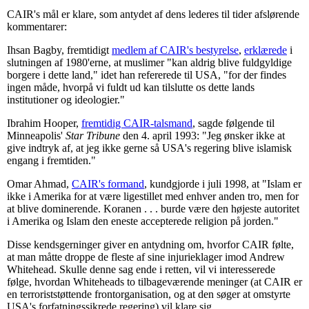
CAIR's mål er klare, som antydet af dens lederes til tider afslørende
kommentarer:
Ihsan Bagby, fremtidigt
medlem af CAIR's bestyrelse
,
erklærede
i
slutningen af 1980'erne, at muslimer "kan aldrig blive fuldgyldige
borgere i dette land," idet han refererede til USA, "for der findes
ingen måde, hvorpå vi fuldt ud kan tilslutte os dette lands
institutioner og ideologier."
Ibrahim Hooper,
fremtidig CAIR-talsmand
, sagde følgende til
Minneapolis'
Star Tribune
den 4. april 1993: "Jeg ønsker ikke at
give indtryk af, at jeg ikke gerne så USA's regering blive islamisk
engang i fremtiden."
Omar Ahmad,
CAIR's formand
, kundgjorde i juli 1998, at "Islam er
ikke i Amerika for at være ligestillet med enhver anden tro, men for
at blive dominerende. Koranen . . . burde være den højeste autoritet
i Amerika og Islam den eneste accepterede religion på jorden."
Disse kendsgerninger giver en antydning om, hvorfor CAIR følte,
at man måtte droppe de fleste af sine injurieklager imod Andrew
Whitehead. Skulle denne sag ende i retten, vil vi interesserede
følge, hvordan Whiteheads to tilbageværende meninger (at CAIR er
en terroriststøttende frontorganisation, og at den søger at omstyrte
USA's forfatningssikrede regering) vil klare sig.