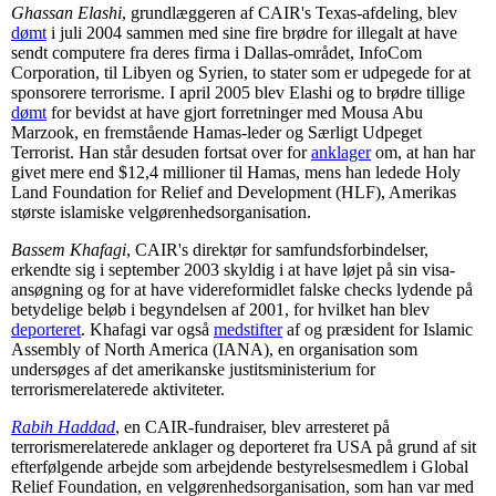
Ghassan Elashi
, grundlæggeren af CAIR's Texas-afdeling, blev
dømt
i juli 2004 sammen med sine fire brødre for illegalt at have
sendt computere fra deres firma i Dallas-området, InfoCom
Corporation, til Libyen og Syrien, to stater som er udpegede for at
sponsorere terrorisme. I april 2005 blev Elashi og to brødre tillige
dømt
for bevidst at have gjort forretninger med Mousa Abu
Marzook, en fremstående Hamas-leder og Særligt Udpeget
Terrorist. Han står desuden fortsat over for
anklager
om, at han har
givet mere end $12,4 millioner til Hamas, mens han ledede Holy
Land Foundation for Relief and Development (HLF), Amerikas
største islamiske velgørenhedsorganisation.
Bassem Khafagi
, CAIR's direktør for samfundsforbindelser,
erkendte sig i september 2003 skyldig i at have løjet på sin visa-
ansøgning og for at have videreformidlet falske checks lydende på
betydelige beløb i begyndelsen af 2001, for hvilket han blev
deporteret
. Khafagi var også
medstifter
af og præsident for Islamic
Assembly of North America (IANA), en organisation som
undersøges af det amerikanske justitsministerium for
terrorismerelaterede aktiviteter.
Rabih Haddad
, en CAIR-fundraiser, blev arresteret på
terrorismerelaterede anklager og deporteret fra USA på grund af sit
efterfølgende arbejde som arbejdende bestyrelsesmedlem i Global
Relief Foundation, en velgørenhedsorganisation, som han var med