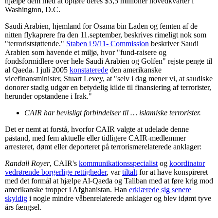
hjælpe dem med at opføre deres $3,5 millioner hovedkvarter i
Washington, D.C.
Saudi Arabien, hjemland for Osama bin Laden og femten af de
nitten flykaprere fra den 11.september, beskrives rimeligt nok som
"terroriststøttende."
Staben i 9/11- Commission
beskriver Saudi
Arabien som havende et miljø, hvor "fund-raisere og
fondsformidlere over hele Saudi Arabien og Golfen" rejste penge til
al Qaeda. I juli 2005
konstaterede
den amerikanske
vicefinansminister, Stuart Levey, at "selv i dag mener vi, at saudiske
donorer stadig udgør en betydelig kilde til finansiering af terrorister,
herunder opstandene i Irak."
CAIR har bevisligt forbindelser til … islamiske terrorister.
Det er nemt at forstå, hvorfor CAIR valgte at udelade denne
påstand, med fem aktuelle eller tidligere CAIR-medlemmer
arresteret, dømt eller deporteret på terrorismerelaterede anklager:
Randall Royer
, CAIR's
kommunikationsspecialist
og
koordinator
vedrørende borgerlige rettigheder
, var
tiltalt
for at have konspireret
med det formål at hjælpe Al-Qaeda og Taliban med at føre krig mod
amerikanske tropper i Afghanistan. Han
erklærede sig senere
skyldig
i nogle mindre våbenrelaterede anklager og blev idømt tyve
års fængsel.