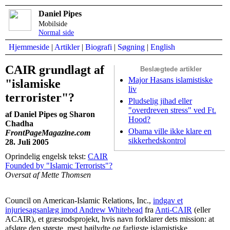
Daniel Pipes
Mobilside
Normal side
Hjemmeside
|
Artikler
|
Biografi
|
Søgning
|
English
CAIR grundlagt af
Beslægtede artikler
Major Hasans islamistiske
"islamiske
liv
terrorister"?
Pludselig jihad eller
"overdreven stress" ved Ft.
af Daniel Pipes og Sharon
Hood?
Chadha
Obama ville ikke klare en
FrontPageMagazine.com
sikkerhedskontrol
28. Juli 2005
Oprindelig engelsk tekst:
CAIR
Founded by "Islamic Terrorists"?
Oversat af Mette Thomsen
Council on American-Islamic Relations, Inc.,
indgav et
injuriesagsanlæg imod Andrew Whitehead
fra
Anti-CAIR
(eller
ACAIR), et græsrodsprojekt, hvis navn forklarer dets mission: at
afsløre den største, mest højlydte og farligste islamistiske