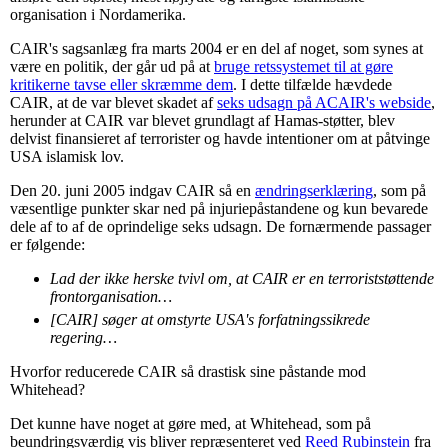
organisation i Nordamerika.
CAIR's sagsanlæg fra marts 2004 er en del af noget, som synes at
være en politik, der går ud på at
bruge retssystemet til at gøre
kritikerne tavse eller skræmme dem
. I dette tilfælde hævdede
CAIR, at de var blevet skadet af
seks udsagn på ACAIR's webside
,
herunder at CAIR var blevet grundlagt af Hamas-støtter, blev
delvist finansieret af terrorister og havde intentioner om at påtvinge
USA islamisk lov.
Den 20. juni 2005 indgav CAIR så en
ændringserklæring
, som på
væsentlige punkter skar ned på injuriepåstandene og kun bevarede
dele af to af de oprindelige seks udsagn. De fornærmende passager
er følgende:
Lad der ikke herske tvivl om, at CAIR er en terroriststøttende
frontorganisation…
[CAIR] søger at omstyrte USA's forfatningssikrede
regering…
Hvorfor reducerede CAIR så drastisk sine påstande mod
Whitehead?
Det kunne have noget at gøre med, at Whitehead, som på
beundringsværdig vis bliver repræsenteret ved
Reed Rubinstein
fra