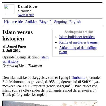
Daniel Pipes
Mobilside
Normal side
Hjemmeside
|
Artikler
|
Biografi
|
Søgning
|
English
Islam versus
Beslægtede artikler
Islam bulldozer fortiden
historien
Kalifatet medfører traumer
af Daniel Pipes
Afdækning af den tidlige
2. Juli 2012
islam
Oprindelig engelsk tekst:
Islam
vs. History
Oversat af Mette Thomsen
Den islamistiske ødelæggelse, som er i gang i
Timbuktu
(herunder
Sidi Mahmoudous gravsted, d. 955, og dørene ind til Sidi Yahya-
moskeen, ca. 1400), rejser følgende spørgsmål: Hvad er det ved
islam, som så ofte vender dens tilhængere mod deres egen arv?
Tænk på følgende eksempler: