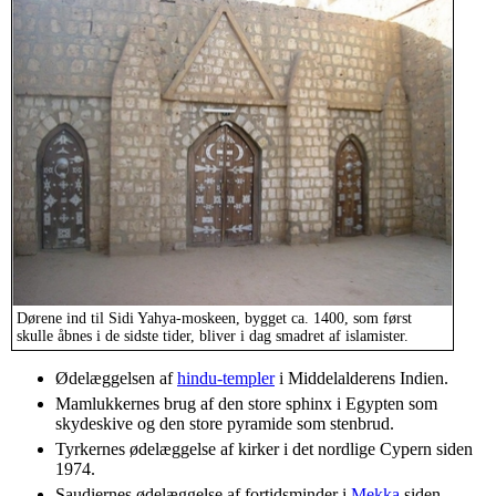
Dørene ind til Sidi Yahya-moskeen, bygget ca. 1400, som først
skulle åbnes i de sidste tider, bliver i dag smadret af islamister.
Ødelæggelsen af
hindu-templer
i Middelalderens Indien.
Mamlukkernes brug af den store sphinx i Egypten som
skydeskive og den store pyramide som stenbrud.
Tyrkernes ødelæggelse af kirker i det nordlige Cypern siden
1974.
Saudiernes ødelæggelse af fortidsminder i
Mekka
siden