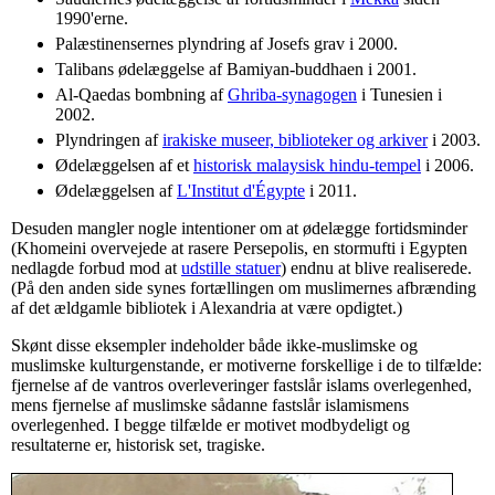
1990'erne.
Palæstinensernes plyndring af Josefs grav i 2000.
Talibans ødelæggelse af Bamiyan-buddhaen i 2001.
Al-Qaedas bombning af
Ghriba-synagogen
i Tunesien i
2002.
Plyndringen af
irakiske museer, biblioteker og arkiver
i 2003.
Ødelæggelsen af et
historisk malaysisk hindu-tempel
i 2006.
Ødelæggelsen af
L'Institut d'Égypte
i 2011.
Desuden mangler nogle intentioner om at ødelægge fortidsminder
(Khomeini overvejede at rasere Persepolis, en stormufti i Egypten
nedlagde forbud mod at
udstille statuer
) endnu at blive realiserede.
(På den anden side synes fortællingen om muslimernes afbrænding
af det ældgamle bibliotek i Alexandria at være opdigtet.)
Skønt disse eksempler indeholder både ikke-muslimske og
muslimske kulturgenstande, er motiverne forskellige i de to tilfælde:
fjernelse af de vantros overleveringer fastslår islams overlegenhed,
mens fjernelse af muslimske sådanne fastslår islamismens
overlegenhed. I begge tilfælde er motivet modbydeligt og
resultaterne er, historisk set, tragiske.