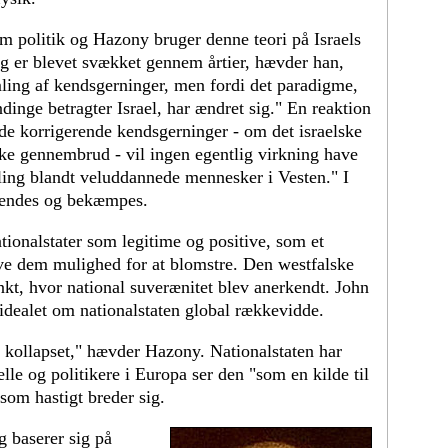
politik og Hazony bruger denne teori på Israels
ling er blevet svækket gennem årtier, hævder han,
mling af kendsgerninger, men fordi det paradigme,
nge betragter Israel, har ændret sig." En reaktion
yde korrigerende kendsgerninger - om det israelske
ske gennembrud - vil ingen egentlig virkning have
illing blandt veluddannede mennesker i Vesten." I
rkendes og bekæmpes.
tionalstater som legitime og positive, som et
give dem mulighed for at blomstre. Den westfalske
nkt, hvor national suverænitet blev anerkendt. John
dealet om nationalstaten global rækkevidde.
t kollapset," hævder Hazony. Nationalstaten har
lle og politikere i Europa ser den "som en kilde til
som hastigt breder sig.
 baserer sig på