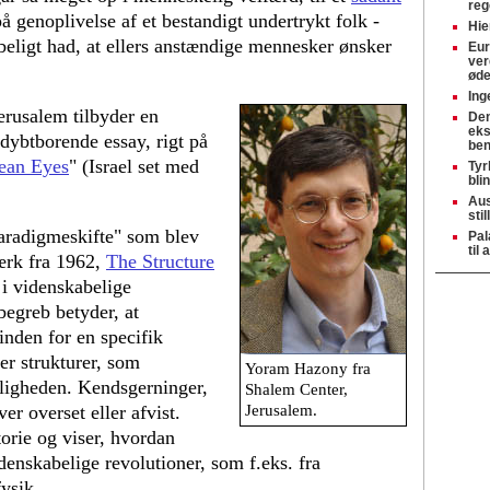
reg
på genoplivelse af et bestandigt undertrykt folk -
Hie
beligt had, at ellers anstændige mennesker ønsker
Eur
ver
øde
Ing
rusalem tilbyder en
Den
eks
dybtborende essay, rigt på
be
ean Eyes
" (Israel set med
Tyr
bli
Aus
stil
radigmeskifte" som blev
Pal
til
ærk fra 1962,
The Structure
i videnskabelige
begreb betyder, at
inden for en specifik
er strukturer, som
Yoram Hazony fra
eligheden. Kendsgerninger,
Shalem Center,
er overset eller afvist.
Jerusalem.
rie og viser, hvordan
denskabelige revolutioner, som f.eks. fra
fysik.