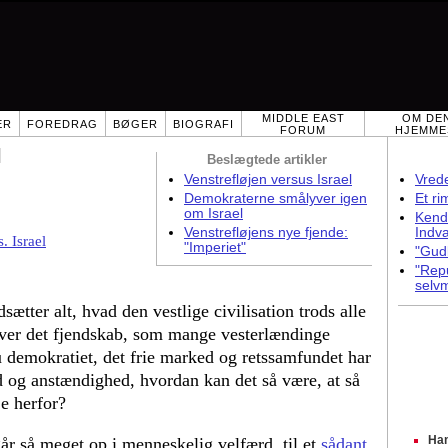
MIDDLE EAST
OM DE
ER
FOREDRAG
BØGER
BIOGRAFI
FORUM
HJEMME
l
Beslægtede artikler
Venstrefløjen versus Israel
Vrede
Demokraterne smålyver igen
Et ri
om Israel
Kend
Venstrefløjens nye fjende:
Indv
. Israel
"Imperiet"
"Gud
"Rep
selvm
ætter alt, hvad den vestlige civilisation trods alle
t over det fjendskab, som mange vesterlændinge
u demokratiet, det frie marked og retssamfundet har
and og anstændighed, hvordan kan det så være, at så
e herfor?
Ham
år så meget op i menneskelig velfærd, til et
sådant