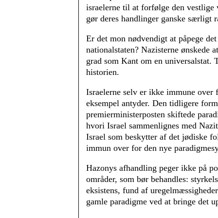
israelerne til at forfølge den vestlige
gør deres handlinger ganske særligt 
Er det mon nødvendigt at påpege det fe
nationalstaten? Nazisterne ønskede at
grad som Kant om en universalstat. 
historien.
Israelerne selv er ikke immune over
eksempel antyder. Den tidligere forma
premierministerposten skiftede para
hvori Israel sammenlignes med Nazity
Israel som beskytter af det jødiske f
immun over for den nye paradigmes
Hazonys afhandling peger ikke på poli
områder, som bør behandles: styrkel
eksistens, fund af uregelmæssigheder
gamle paradigme ved at bringe det up