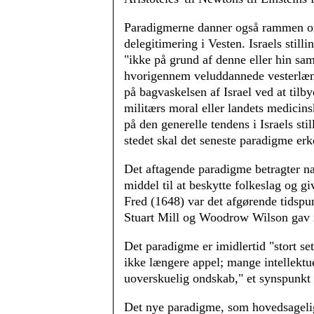
Paradigmerne danner også rammen om 
delegitimering i Vesten. Israels stil
"ikke på grund af denne eller hin sa
hvorigennem veluddannede vesterlændi
på bagvaskelsen af Israel ved at tilb
militærs moral eller landets medicin
på den generelle tendens i Israels st
stedet skal det seneste paradigme e
Det aftagende paradigme betragter na
middel til at beskytte folkeslag og 
Fred (1648) var det afgørende tidspu
Stuart Mill og Woodrow Wilson gav i
Det paradigme er imidlertid "stort se
ikke længere appel; mange intellektue
uoverskuelig ondskab," et synspunkt 
Det nye paradigme, som hovedsagelig