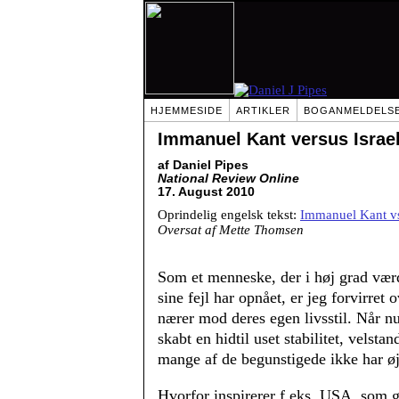
HJEMMESIDE
ARTIKLER
BOGANMELDELS
Immanuel Kant versus Israe
af Daniel Pipes
National Review Online
17. August 2010
Oprindelig engelsk tekst:
Immanuel Kant vs
Oversat af Mette Thomsen
Som et menneske, der i høj grad værds
sine fejl har opnået, er jeg forvirre
nærer mod deres egen livsstil. Når n
skabt en hidtil uset stabilitet, velst
mange af de begunstigede ikke har øj
Hvorfor inspirerer f.eks. USA, som g