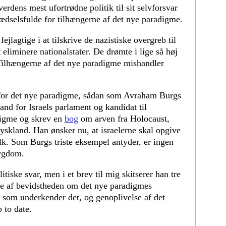
 verdens mest ufortrødne politik til sit selvforsvar
rædselsfulde for tilhængerne af det nye paradigme.
jlagtige i at tilskrive de nazistiske overgreb til
 eliminere nationalstater. De drømte i lige så høj
Tilhængerne af det nye paradigme mishandler
 for det nye paradigme, sådan som Avraham Burgs
nd for Israels parlament og kandidat til
digme og skrev en
bog
om arven fra Holocaust,
skland. Han ønsker nu, at israelerne skal opgive
olk. Som Burgs triste eksempel antyder, er ingen
ygdom.
tiske svar, men i et brev til mig skitserer han tre
se af bevidstheden om det nye paradigmes
 som underkender det, og genoplivelse af det
 to date.