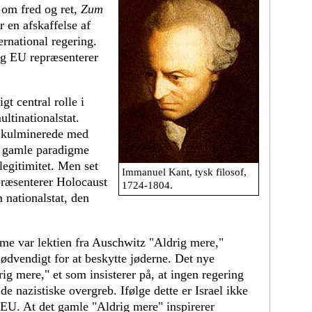
om fred og ret,
Zum
or en afskaffelse af
ernational regering.
og EU repræsenterer
t central rolle i
ultinationalstat.
m kulminerede med
t gamle paradigme
 legitimitet. Men set
Immanuel Kant, tysk filosof,
præsenterer Holocaust
1724-1804.
 nationalstat, den
me var lektien fra Auschwitz "Aldrig mere,"
 nødvendigt for at beskytte jøderne. Det nye
rig mere," et som insisterer på, at ingen regering
de nazistiske overgreb. Ifølge dette er Israel ikke
EU. At det gamle "Aldrig mere" inspirerer