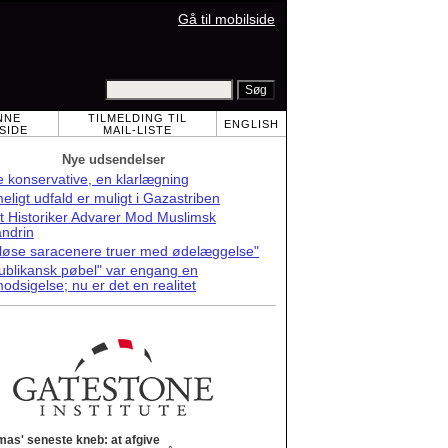
Gå til mobilside
NNE
TILMELDING TIL
ENGLISH
SIDE
MAIL-LISTE
Nye udsendelser
 konservative, en klarlægning
meligt udfald er muligt i Gazastriben
t Historiker Advarer Mod Muslimsk
andrin
løse saracenere truer med ødelæggelse"
ublikansk pøbel" var engang en
odsigelse; nu er det en realitet
as' seneste kneb: at afgive