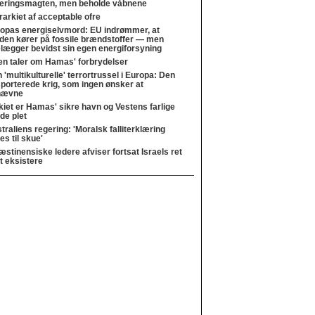
eringsmagten, men beholde våbnene
rarkiet af acceptable ofre
opas energiselvmord: EU indrømmer, at
den kører på fossile brændstoffer — men
lægger bevidst sin egen energiforsyning
en taler om Hamas' forbrydelser
 'multikulturelle' terrortrussel i Europa: Den
porterede krig, som ingen ønsker at
nævne
kiet er Hamas' sikre havn og Vestens farlige
nde plet
traliens regering: 'Moralsk falliterklæring
les til skue'
æstinensiske ledere afviser fortsat Israels ret
 at eksistere