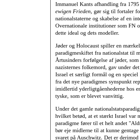
Immanuel Kants afhandling fra 1795 
ewigen Frieden,
gør sig til fortaler f
nationalstaterne og skabelse af en int
Overnationale institutioner som FN 
dette ideal og dets modeller.
Jøder og Holocaust spiller en mærkelig
paradigmeskiftet fra nationalstat til m
Årtusinders forfølgelse af jøder, so
nazisternes folkemord, gav under de
Israel et særligt formål og en speciel
fra det nye paradigmes synspunkt re
imidlertid yderligtgåenhederne hos en
tyske, som er blevet vanvittig.
Under det gamle nationalstatsparadig
hvilket betød, at et stærkt Israel var
paradigme fører til et helt andet "Ald
bør eje midlerne til at kunne gentage 
svaret på Auschwitz. Det er derimod 