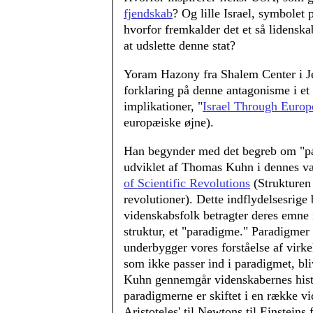
fjendskab
? Og lille Israel, symbolet 
hvorfor fremkalder det et så lidenska
at udslette denne stat?
Yoram Hazony fra Shalem Center i Je
forklaring på denne antagonisme i et 
implikationer, "
Israel Through Europ
europæiske øjne).
Han begynder med det begreb om "pa
udviklet af Thomas Kuhn i dennes v
of Scientific Revolutions
(Strukturen 
revolutioner). Dette indflydelsesrige 
videnskabsfolk betragter deres emne 
struktur, et "paradigme." Paradigmer 
underbygger vores forståelse af virk
som ikke passer ind i paradigmet, bliv
Kuhn gennemgår videnskabernes histo
paradigmerne er skiftet i en række vi
Aristoteles' til Newtons til Einsteins 