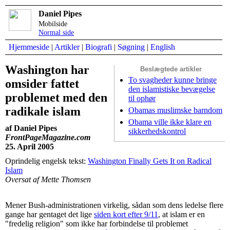
Daniel Pipes
Mobilside
Normal side
Hjemmeside
|
Artikler
|
Biografi
|
Søgning
|
English
Washington har
Beslægtede artikler
To svagheder kunne bringe
omsider fattet
den islamistiske bevægelse
problemet med den
til ophør
radikale islam
Obamas muslimske barndom
Obama ville ikke klare en
af Daniel Pipes
sikkerhedskontrol
FrontPageMagazine.com
25. April 2005
Oprindelig engelsk tekst:
Washington Finally Gets It on Radical
Islam
Oversat af Mette Thomsen
Mener Bush-administrationen virkelig, sådan som dens ledelse flere
gange har gentaget det lige
siden kort efter 9/11
, at islam er en
"fredelig religion" som ikke har forbindelse til problemet