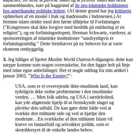
sammenblandes, især på baggrund af
de pro-islamiske holdninger
hos amerikanske politiske ledere
. (Af denne grund har jeg
kritiseret
opførelsen af en moské i Irak og madrassahs i Indonesien.) At
fremme islam strider mod den første tilføjelse til Forfatningen
("Kongressen skal ikke lovgive med henblik på etablering af en
religion"), og en forfatningsekspert, Herman Schwartz, vurderer, at
sponsoreringen af islamiske institutioner "sandsynligvis er
forfatningsstridig." Dette fremhæver på ny behovet for at være
ekstremt omhyggelig.
3.
Jeg billiger af hjertet
Muslim World Outreach-
tilgangen; dette kan
næppe komme som nogen overraskelse, for den ligger helt på linje
med mine egne anbefalinger. Her er nogle uddrag fra min artikel i
januar 2002, "
Who Is the Enemy?
":
USA, som er et overvejende ikke-muslimsk land, kan
tydeligvis ikke ordne problemerne i den muslimske
verden. … Men folk udefra, og USA i særdeleshed,
kan yde afgørende hjælp til at fremskynde slaget og
påvirke dets udfald. De kan gøre dette både ved at
svække den militante side og ved at hjælpe den
moderate…En svækkelse af den militante Islam vil
kræve en fantasifuld og selvsikker politik, som er
skræddersyet til de enkelte landes behov.