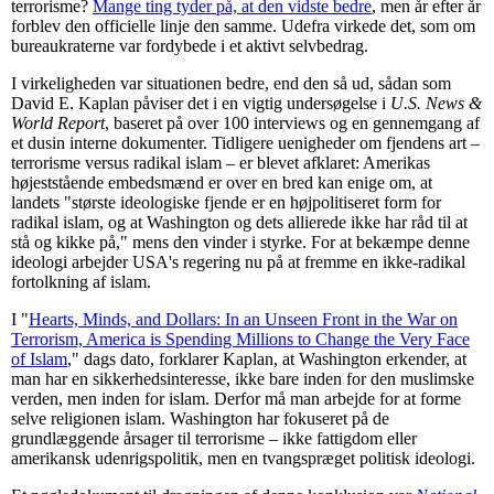
terrorisme?
Mange ting tyder på, at den vidste bedre
, men år efter år
forblev den officielle linje den samme. Udefra virkede det, som om
bureaukraterne var fordybede i et aktivt selvbedrag.
I virkeligheden var situationen bedre, end den så ud, sådan som
David E. Kaplan påviser det i en vigtig undersøgelse i
U.S. News &
World Report
, baseret på over 100 interviews og en gennemgang af
et dusin interne dokumenter. Tidligere uenigheder om fjendens art –
terrorisme versus radikal islam – er blevet afklaret: Amerikas
højeststående embedsmænd er over en bred kan enige om, at
landets "største ideologiske fjende er en højpolitiseret form for
radikal islam, og at Washington og dets allierede ikke har råd til at
stå og kikke på," mens den vinder i styrke. For at bekæmpe denne
ideologi arbejder USA's regering nu på at fremme en ikke-radikal
fortolkning af islam.
I "
Hearts, Minds, and Dollars: In an Unseen Front in the War on
Terrorism, America is Spending Millions to Change the Very Face
of Islam
," dags dato, forklarer Kaplan, at Washington erkender, at
man har en sikkerhedsinteresse, ikke bare inden for den muslimske
verden, men inden for islam. Derfor må man arbejde for at forme
selve religionen islam. Washington har fokuseret på de
grundlæggende årsager til terrorisme – ikke fattigdom eller
amerikansk udenrigspolitik, men en tvangspræget politisk ideologi.