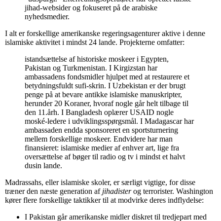
jihad-websider og fokuseret på de arabiske
nyhedsmedier.
I alt er forskellige amerikanske regeringsagenturer aktive i denne
islamiske aktivitet i mindst 24 lande. Projekterne omfatter:
istandsættelse af historiske moskeer i Egypten,
Pakistan og Turkmenistan. I Kirgizstan har
ambassadens fondsmidler hjulpet med at restaurere et
betydningsfuldt sufi-skrin. I Uzbekistan er der brugt
penge på at bevare antikke islamiske manuskripter,
herunder 20 Koraner, hvoraf nogle går helt tilbage til
den 11.årh. I Bangladesh oplærer USAID nogle
moské-ledere i udviklingsspørgsmål. I Madagascar har
ambassaden endda sponsoreret en sportsturnering
mellem forskellige moskeer. Endvidere har man
finansieret: islamiske medier af enhver art, lige fra
oversættelse af bøger til radio og tv i mindst et halvt
dusin lande.
Madrassahs, eller islamiske skoler, er særligt vigtige, for disse
træner den næste generation af
jihadister
og terrorister. Washington
kører flere forskellige taktikker til at modvirke deres indflydelse:
I Pakistan går amerikanske midler diskret til tredjepart med