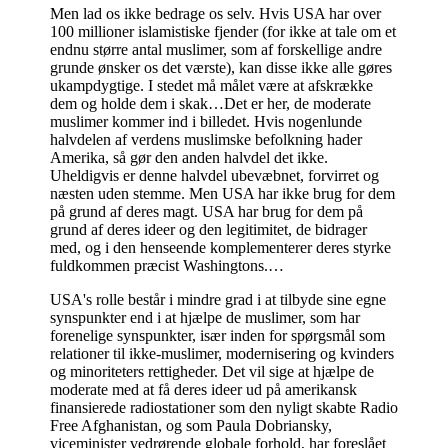
Men lad os ikke bedrage os selv. Hvis USA har over
100 millioner islamistiske fjender (for ikke at tale om et
endnu større antal muslimer, som af forskellige andre
grunde ønsker os det værste), kan disse ikke alle gøres
ukampdygtige. I stedet må målet være at afskrække
dem og holde dem i skak…Det er her, de moderate
muslimer kommer ind i billedet. Hvis nogenlunde
halvdelen af verdens muslimske befolkning hader
Amerika, så gør den anden halvdel det ikke.
Uheldigvis er denne halvdel ubevæbnet, forvirret og
næsten uden stemme. Men USA har ikke brug for dem
på grund af deres magt. USA har brug for dem på
grund af deres ideer og den legitimitet, de bidrager
med, og i den henseende komplementerer deres styrke
fuldkommen præcist Washingtons.…
USA's rolle består i mindre grad i at tilbyde sine egne
synspunkter end i at hjælpe de muslimer, som har
forenelige synspunkter, især inden for spørgsmål som
relationer til ikke-muslimer, modernisering og kvinders
og minoriteters rettigheder. Det vil sige at hjælpe de
moderate med at få deres ideer ud på amerikansk
finansierede radiostationer som den nyligt skabte Radio
Free Afghanistan, og som Paula Dobriansky,
viceminister vedrørende globale forhold, har foreslået