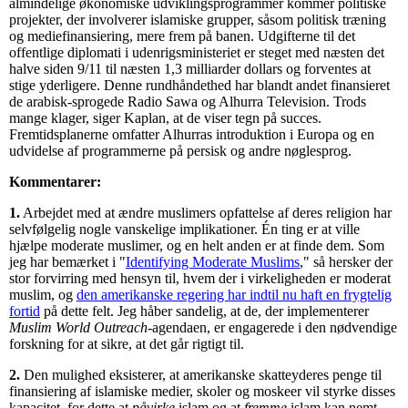
almindelige økonomiske udviklingsprogrammer kommer politiske
projekter, der involverer islamiske grupper, såsom politisk træning
og mediefinansiering, mere frem på banen. Udgifterne til det
offentlige diplomati i udenrigsministeriet er steget med næsten det
halve siden 9/11 til næsten 1,3 milliarder dollars og forventes at
stige yderligere. Denne rundhåndethed har blandt andet finansieret
de arabisk-sprogede Radio Sawa og Alhurra Television. Trods
mange klager, siger Kaplan, at de viser tegn på succes.
Fremtidsplanerne omfatter Alhurras introduktion i Europa og en
udvidelse af programmerne på persisk og andre nøglesprog.
Kommentarer:
1.
Arbejdet med at ændre muslimers opfattelse af deres religion har
selvfølgelig nogle vanskelige implikationer. Én ting er at ville
hjælpe moderate muslimer, og en helt anden er at finde dem. Som
jeg har bemærket i "
Identifying Moderate Muslims
," så hersker der
stor forvirring med hensyn til, hvem der i virkeligheden er moderat
muslim, og
den amerikanske regering har indtil nu haft en frygtelig
fortid
på dette felt. Jeg håber sandelig, at de, der implementerer
Muslim World Outreach-
agendaen, er engagerede i den nødvendige
forskning for at sikre, at det går rigtigt til.
2.
Den mulighed eksisterer, at amerikanske skatteyderes penge til
finansiering af islamiske medier, skoler og moskeer vil styrke disses
kapacitet, for dette at
påvirke
islam og at
fremme
islam kan nemt