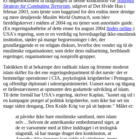
Et nøgledokument til dragningen af denne konklusion var
National
Strategy for Combating Terrorism
, udgivet af Det Hvide Hus i
februar 2003, som tjente som baggrund for den endnu mere dristige
og mere detaljerede
Muslim World Outreach
, som blev
færddigskrevet i midten af 2004 og nu tjener som autoritativ guide.
(En regeringsdrøftelse af dette emne fra august 2004
findes online
.)
USA's regering, som er en verdslig og hovedsageligt ikke-muslimsk
institution, støder på mange begrænsninger i det, der
grundlæggende er en religiøs diskurs, hvorfor den vender sig til de
muslimske organisationer, som deler dens målsætning, heriblandt
regeringer, organisationer og nonprofit-grupper.
Taktikken til at bekæmpe den radikale islam og fremme moderat
islam skifter fra det ene regeringsdepartment til det næste: der er
hemmelige operationer i CIA, psykologisk krigsførelse i Pentagon,
og offentligt diplomati i udenrigsministeriet. Uanset navn og tilgang
er fællesnævneren at opmuntre den godartede udvikling af islam.
Til dette formål har USA's regering, skriver Kaplan, "kastet sig ud i
en kampagne præget af politisk krigsførelse, som ikke har set sin
mage siden dengang, Den Kolde Krig var på sit højeste." Målet er:
at påvirke ikke bare muslimske samfund, men islam
selv…Selvom de amerikanske embedsmænd siger, at
de er varsomme med at blive inddraget i et teologisk
slagsmål, så har mange draget den konklusion, at
Amerika ikke længere kan sidde på sidelinjen, mens