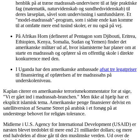
henblik på at træne madrassah-undervisere til at føje praktiske
fag (matematik, naturvidenskab og sundhedsvidenskab) til
deres læseplan, såvel som undervisning i samfundslære. Et
"model-madrassah"-program, som i sidste ende kan komme
til at omfatte mere end tusind skoler, er nu også på vej.
På Afrikas Horn (defineret af Pentagon som Djibouti, Eritrea,
Ethiopien, Kenya, Somalia, Sudan og Yemen) finder det
amerikanske militær ud af, hvor islamisterne har planer om at
starte en madrassah og opfører så en offentlig skole i direkte
konkurrence med den.
I Uganda har den amerikanske ambassade
afsat tre legatpriser
til finansiering af opførelsen af tre madrassahs på
underskoleniveau.
Kaplan citerer en amerikanske terrorismekommentator for at sige,
"Vi er gået ind i madrassah-branchen." Men ikke al hjælp har et
eksplicit islamisk tema. Amerikanske penge finansierer delvist en
satellitversion af Sesame Street på arabisk i et forsøg på at
understrege behovet for religiøs tolerance.
Midlerne i U.S. Agency for International Development (USAID) er
næsten blevet tredoblet til mere end 21 milliarder dollars; og mere
end halvdelen af disse går til den muslimske verden. Ud over de