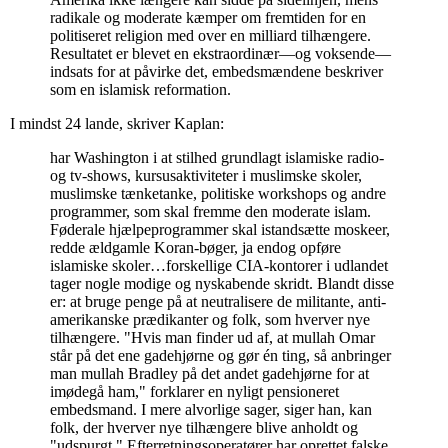
radikale og moderate kæmper om fremtiden for en
politiseret religion med over en milliard tilhængere.
Resultatet er blevet en ekstraordinær—og voksende—
indsats for at påvirke det, embedsmændene beskriver
som en islamisk reformation.
I mindst 24 lande, skriver Kaplan:
har Washington i at stilhed grundlagt islamiske radio-
og tv-shows, kursusaktiviteter i muslimske skoler,
muslimske tænketanke, politiske workshops og andre
programmer, som skal fremme den moderate islam.
Føderale hjælpeprogrammer skal istandsætte moskeer,
redde ældgamle Koran-bøger, ja endog opføre
islamiske skoler…forskellige CIA-kontorer i udlandet
tager nogle modige og nyskabende skridt. Blandt disse
er: at bruge penge på at neutralisere de militante, anti-
amerikanske prædikanter og folk, som hverver nye
tilhængere. "Hvis man finder ud af, at mullah Omar
står på det ene gadehjørne og gør én ting, så anbringer
man mullah Bradley på det andet gadehjørne for at
imødegå ham," forklarer en nyligt pensioneret
embedsmand. I mere alvorlige sager, siger han, kan
folk, der hverver nye tilhængere blive anholdt og
"udspurgt." Efterretningsoperatører har oprettet falske