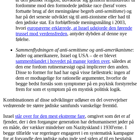
fordomme mod den formodede jødiske race (heraf vores
fortsatte brug af det meningsløse begreb
anti-semitisme
) og
har på det seneste udviklet sig til anti-zionisme eller had til
den jødiske stat. En forbløffende meningsmåling i 2003,
hvori
europæerne erklærede, at Israel udgjorde den førende
trussel mod verdensfreden
, antyder dybden af denne nye
følelse.
Sammenflydningen af anti-semitisme og anti-amerikanisme
:
Jøder og amerikanere, Israel og USA – de er blevet
sammenblandet i hovedet på mange jorden over
, således at
den ene fordom rutinemæssigt også implicerer den anden.
Disse to former for had har også visse fællestræk: ingen af
dem er modtagelige for rationelle argumenter, hvorfor de
begge bedst forstås som symptomer på en psykisk forstyrrelse
frem for som et symptom på en mystisk politisk logik.
Kombinationen af disse udviklinger udløser en del overvejelser
vedrørende tre større jødiske samfunds vanskelige fremtid.
Israel
står over for den mest ekstreme fare
, omgivet som det er af
fjender, der i den forgangne generation har dehumaniseret jøder på
en måde, der vækker mindelser om Nazityskland i 1930'erne. I
begge tilfælde var regeringer engageret i en systematisk kampagne
for at forvandle den jødiske nabo inde ved siden af til en bestialsk