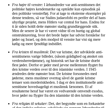
Fra højre til venstre
: I århundreder var anti-semitismen det
politiske højres kendemærke og optrådte kun episodisk på
den politiske venstrefløj. For at tage to ekstreme eksempler på
denne tendens, så var Stalins judaeofobi en perifer del af hans
uhyrlige projekt, mens Hitlers var central for hans. Endnu for
ti år siden holdt dette mønster stadig grundlæggende stik.
Men de senere år har vi været vidne til en hurtig og global
omstrukturering, hvor det brede højre har udvist forståelse for
jøder og Israel, og dets modpol til venstre har vist sig mere
kølig og mere fjendtligt indstillet.
Fra kristen til muslimsk
: Det var kristne, der udviklede anti-
semitismens varige billeder, (såsom grådighed og ønsket om
verdensherredømme), og historisk set har de kristne dræbt
flest jøder. Derfor er jøder med jævne mellemrum flygtet fra
den kristne verden over til den islamiske verden. I 1945
ændredes dette mønster brat. De kristne forsonedes med
jøderne, mens muslimer overtog såvel de gamle kristne
temaer som morderiskheden. I dag er den institutionelle anti-
semitisme hovedsageligt et muslimsk fænomen. Et af
resultaterne heraf har været en vedvarende omvendt exodus,
hvor jøder nu flygter fra den islamiske til den kristne verden.
Fra religiøs til sekulær
: Det, der begyndte som en forkastelse
af den jødiske religion, udviklede sig gennem århundreder til