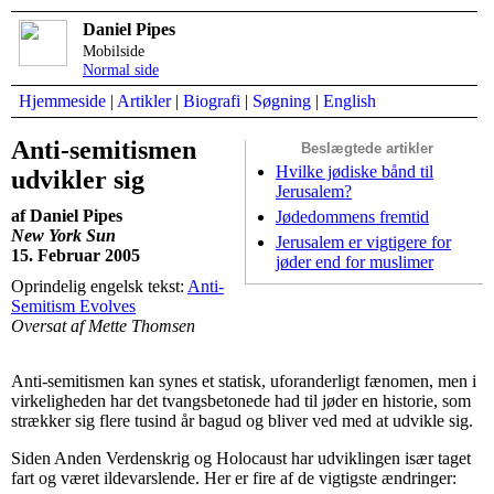
Daniel Pipes
Mobilside
Normal side
Hjemmeside
|
Artikler
|
Biografi
|
Søgning
|
English
Anti-semitismen
Beslægtede artikler
Hvilke jødiske bånd til
udvikler sig
Jerusalem?
af Daniel Pipes
Jødedommens fremtid
New York Sun
Jerusalem er vigtigere for
15. Februar 2005
jøder end for muslimer
Oprindelig engelsk tekst:
Anti-
Semitism Evolves
Oversat af Mette Thomsen
Anti-semitismen kan synes et statisk, uforanderligt fænomen, men i
virkeligheden har det tvangsbetonede had til jøder en historie, som
strækker sig flere tusind år bagud og bliver ved med at udvikle sig.
Siden Anden Verdenskrig og Holocaust har udviklingen især taget
fart og været ildevarslende. Her er fire af de vigtigste ændringer: