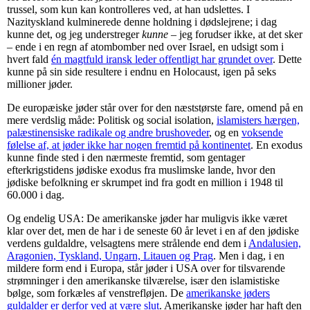
trussel, som kun kan kontrolleres ved, at han udslettes. I
Nazityskland kulminerede denne holdning i dødslejrene; i dag
kunne det, og jeg understreger
kunne
– jeg forudser ikke, at det sker
– ende i en regn af atombomber ned over Israel, en udsigt som i
hvert fald
én magtfuld iransk leder offentligt har grundet over
. Dette
kunne på sin side resultere i endnu en Holocaust, igen på seks
millioner jøder.
De europæiske jøder står over for den næststørste fare, omend på en
mere verdslig måde: Politisk og social isolation,
islamisters hærgen,
palæstinensiske radikale og andre brushoveder
, og en
voksende
følelse af, at jøder ikke har nogen fremtid på kontinentet
. En exodus
kunne finde sted i den nærmeste fremtid, som gentager
efterkrigstidens jødiske exodus fra muslimske lande, hvor den
jødiske befolkning er skrumpet ind fra godt en million i 1948 til
60.000 i dag.
Og endelig USA: De amerikanske jøder har muligvis ikke været
klar over det, men de har i de seneste 60 år levet i en af den jødiske
verdens guldaldre, velsagtens mere strålende end dem i
Andalusien,
Aragonien, Tyskland, Ungarn, Litauen og Prag
. Men i dag, i en
mildere form end i Europa, står jøder i USA over for tilsvarende
strømninger i den amerikanske tilværelse, især den islamistiske
bølge, som forkæles af venstrefløjen. De
amerikanske jøders
guldalder er derfor ved at være slut
. Amerikanske jøder har haft den