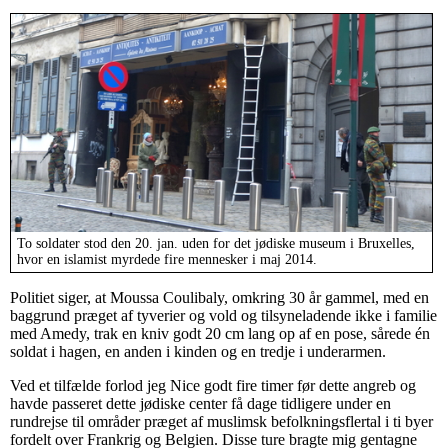
To soldater stod den 20. jan. uden for det jødiske museum i Bruxelles,
hvor en islamist myrdede fire mennesker i maj 2014.
Politiet siger, at Moussa Coulibaly, omkring 30 år gammel, med en
baggrund præget af tyverier og vold og tilsyneladende ikke i familie
med Amedy, trak en kniv godt 20 cm lang op af en pose, sårede én
soldat i hagen, en anden i kinden og en tredje i underarmen.
Ved et tilfælde forlod jeg Nice godt fire timer før dette angreb og
havde passeret dette jødiske center få dage tidligere under en
rundrejse til områder præget af muslimsk befolkningsflertal i ti byer
fordelt over Frankrig og Belgien. Disse ture bragte mig gentagne