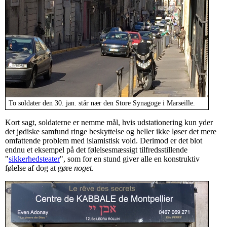
To soldater den 30. jan. står nær den Store Synagoge i Marseille.
Kort sagt, soldaterne er nemme mål, hvis udstationering kun yder
det jødiske samfund ringe beskyttelse og heller ikke løser det mere
omfattende problem med islamistisk vold. Derimod er det blot
endnu et eksempel på det følelsesmæssigt tilfredsstillende
"
sikkerhedsteater
", som for en stund giver alle en konstruktiv
følelse af dog at gøre
noget
.