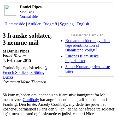
Daniel Pipes
Mobilside
Normal side
Hjemmeside
|
Artikler
|
Biografi
|
Søgning
|
English
3 franske soldater,
Beslægtede artikler
Er man omsider begyndt at
3 nemme mål
tage identifikation af
islamister alvorligt?
af Daniel Pipes
Israel Hayom
Europas islamistiske
4. Februar 2015
imperialister
Samir Kuntar og den sidste
Oprindelig engelsk tekst:
3
latter
French Soldiers, 3 Sitting
Ducks
Oversat af Mette Thomsen
Så kom nyheden om, at endnu en islamistisk immigrant fra Mali
med navnet
Coulibaly
har angrebet endnu en jødisk institution i
Frankrig. Den første, Amedy Coulibaly, myrdede fire jøder i et
kosher-supermarked i Paris den 9. jan.; denne her sårede tre soldater
i går, mens de stod og beskyttede et jødisk center i Nice.