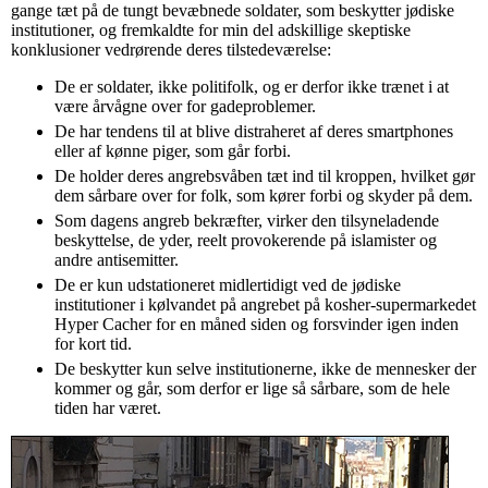
gange tæt på de tungt bevæbnede soldater, som beskytter jødiske
institutioner, og fremkaldte for min del adskillige skeptiske
konklusioner vedrørende deres tilstedeværelse:
De er soldater, ikke politifolk, og er derfor ikke trænet i at
være årvågne over for gadeproblemer.
De har tendens til at blive distraheret af deres smartphones
eller af kønne piger, som går forbi.
De holder deres angrebsvåben tæt ind til kroppen, hvilket gør
dem sårbare over for folk, som kører forbi og skyder på dem.
Som dagens angreb bekræfter, virker den tilsyneladende
beskyttelse, de yder, reelt provokerende på islamister og
andre antisemitter.
De er kun udstationeret midlertidigt ved de jødiske
institutioner i kølvandet på angrebet på kosher-supermarkedet
Hyper Cacher for en måned siden og forsvinder igen inden
for kort tid.
De beskytter kun selve institutionerne, ikke de mennesker der
kommer og går, som derfor er lige så sårbare, som de hele
tiden har været.