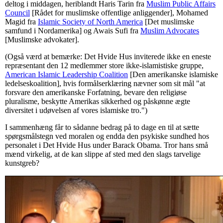
deltog i middagen, heriblandt Haris Tarin fra
Muslim Public Affairs
Council
[Rådet for muslimske offentlige anliggender], Mohamed
Magid fra
Islamic Society of North America
[Det muslimske
samfund i Nordamerika] og Awais Sufi fra
Muslim Advocates
[Muslimske advokater].
(Også værd at bemærke: Det Hvide Hus inviterede ikke en eneste
repræsentant den 12 medlemmer store ikke-islamistiske gruppe,
American Islamic Leadership Coalition
[Den amerikanske islamiske
ledelseskoalition], hvis formålserklæring nævner som sit mål "at
forsvare den amerikanske Forfatning, bevare den religiøse
pluralisme, beskytte Amerikas sikkerhed og påskønne ægte
diversitet i udøvelsen af vores islamiske tro.")
I sammenhæng får to sådanne bedrag på to dage en til at sætte
spørgsmålstegn ved moralen og endda den psykiske sundhed hos
personalet i Det Hvide Hus under Barack Obama. Tror hans små
mænd virkelig, at de kan slippe af sted med den slags tarvelige
kunstgreb?