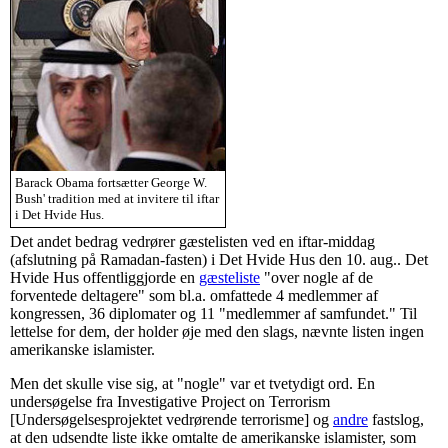
Barack Obama fortsætter George W.
Bush' tradition med at invitere til iftar
i Det Hvide Hus.
Det andet bedrag vedrører gæstelisten ved en iftar-middag
(afslutning på Ramadan-fasten) i Det Hvide Hus den 10. aug.. Det
Hvide Hus offentliggjorde en
gæsteliste
"over nogle af de
forventede deltagere" som bl.a. omfattede 4 medlemmer af
kongressen, 36 diplomater og 11 "medlemmer af samfundet." Til
lettelse for dem, der holder øje med den slags, nævnte listen ingen
amerikanske islamister.
Men det skulle vise sig, at "nogle" var et tvetydigt ord. En
undersøgelse fra Investigative Project on Terrorism
[Undersøgelsesprojektet vedrørende terrorisme] og
andre
fastslog,
at den udsendte liste ikke omtalte de amerikanske islamister, som