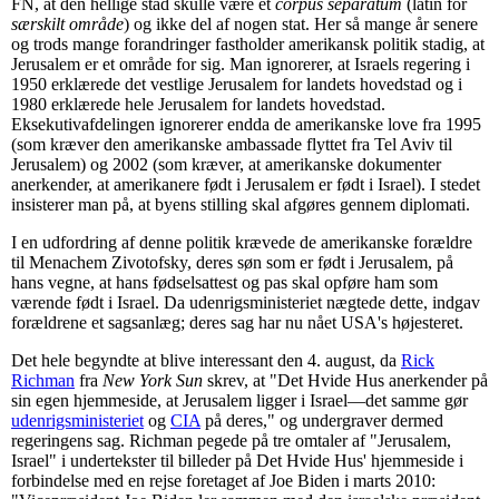
FN, at den hellige stad skulle være et
corpus separatum
(latin for
særskilt område
) og ikke del af nogen stat. Her så mange år senere
og trods mange forandringer fastholder amerikansk politik stadig, at
Jerusalem er et område for sig. Man ignorerer, at Israels regering i
1950 erklærede det vestlige Jerusalem for landets hovedstad og i
1980 erklærede hele Jerusalem for landets hovedstad.
Eksekutivafdelingen ignorerer endda de amerikanske love fra 1995
(som kræver den amerikanske ambassade flyttet fra Tel Aviv til
Jerusalem) og 2002 (som kræver, at amerikanske dokumenter
anerkender, at amerikanere født i Jerusalem er født i Israel). I stedet
insisterer man på, at byens stilling skal afgøres gennem diplomati.
I en udfordring af denne politik krævede de amerikanske forældre
til Menachem Zivotofsky, deres søn som er født i Jerusalem, på
hans vegne, at hans fødselsattest og pas skal opføre ham som
værende født i Israel. Da udenrigsministeriet nægtede dette, indgav
forældrene et sagsanlæg; deres sag har nu nået USA's højesteret.
Det hele begyndte at blive interessant den 4. august, da
Rick
Richman
fra
New York Sun
skrev, at "Det Hvide Hus anerkender på
sin egen hjemmeside, at Jerusalem ligger i Israel—det samme gør
udenrigsministeriet
og
CIA
på deres," og undergraver dermed
regeringens sag. Richman pegede på tre omtaler af "Jerusalem,
Israel" i undertekster til billeder på Det Hvide Hus' hjemmeside i
forbindelse med en rejse foretaget af Joe Biden i marts 2010: