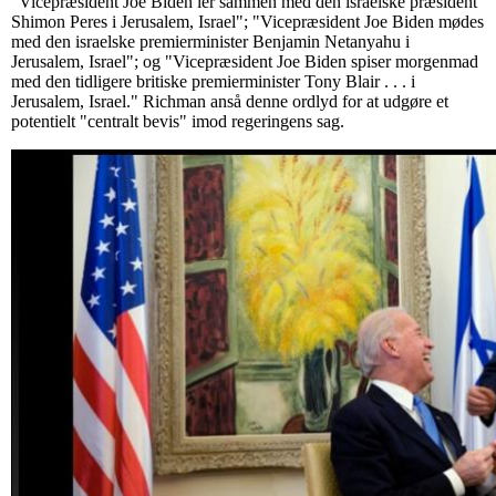
"Vicepræsident Joe Biden ler sammen med den israelske præsident
Shimon Peres i Jerusalem, Israel"; "Vicepræsident Joe Biden mødes
med den israelske premierminister Benjamin Netanyahu i
Jerusalem, Israel"; og "Vicepræsident Joe Biden spiser morgenmad
med den tidligere britiske premierminister Tony Blair . . . i
Jerusalem, Israel." Richman anså denne ordlyd for at udgøre et
potentielt "centralt bevis" imod regeringens sag.