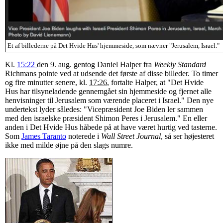
Et af billederne på Det Hvide Hus' hjemmeside, som nævner "Jerusalem, Israel."
Kl.
15:22
den 9. aug. gentog Daniel Halper fra
Weekly Standard
Richmans pointe ved at udsende det første af disse billeder. To timer
og fire minutter senere, kl.
17:26
, fortalte Halper, at "Det Hvide
Hus har tilsyneladende gennemgået sin hjemmeside og fjernet alle
henvisninger til Jerusalem som værende placeret i Israel." Den nye
undertekst lyder således: "Vicepræsident Joe Biden ler sammen
med den israelske præsident Shimon Peres i Jerusalem." En eller
anden i Det Hvide Hus håbede på at have været hurtig ved tasterne.
Som
James Taranto
noterede i
Wall Street Journal
, så ser højesteret
ikke med milde øjne på den slags numre.