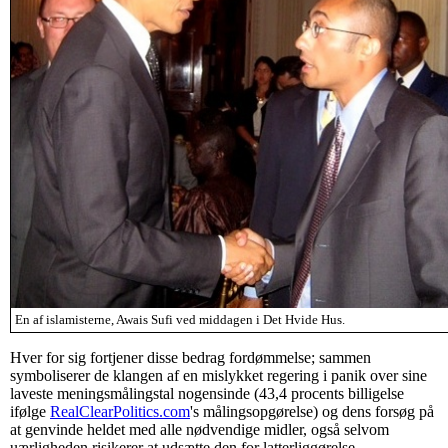
En af islamisterne, Awais Sufi ved middagen i Det Hvide Hus.
Hver for sig fortjener disse bedrag fordømmelse; sammen
symboliserer de klangen af en mislykket regering i panik over sine
laveste meningsmålingstal nogensinde (43,4 procents billigelse
ifølge
RealClearPolitics.com
's målingsopgørelse) og dens forsøg på
at genvinde heldet med alle nødvendige midler, også selvom
uærligheden risikerer at udsætte den for latterliggørelse.