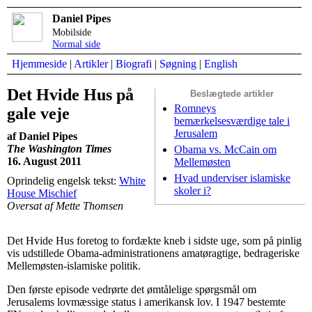
Daniel Pipes
Mobilside
Normal side
Hjemmeside
|
Artikler
|
Biografi
|
Søgning
|
English
Det Hvide Hus på
Beslægtede artikler
Romneys
gale veje
bemærkelsesværdige tale i
Jerusalem
af Daniel Pipes
The Washington Times
Obama vs. McCain om
16. August 2011
Mellemøsten
Hvad underviser islamiske
Oprindelig engelsk tekst:
White
skoler i?
House Mischief
Oversat af Mette Thomsen
Det Hvide Hus foretog to fordækte kneb i sidste uge, som på pinlig
vis udstillede Obama-administrationens amatøragtige, bedrageriske
Mellemøsten-islamiske politik.
Den første episode vedrørte det ømtålelige spørgsmål om
Jerusalems lovmæssige status i amerikansk lov. I 1947 bestemte